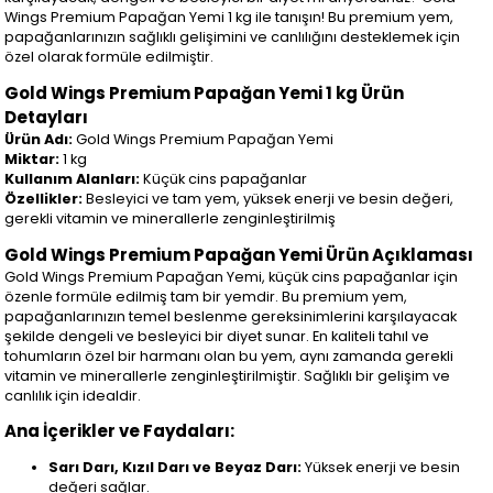
Wings Premium Papağan Yemi 1 kg ile tanışın! Bu premium yem,
papağanlarınızın sağlıklı gelişimini ve canlılığını desteklemek için
özel olarak formüle edilmiştir.
Gold Wings Premium Papağan Yemi 1 kg Ürün
Detayları
Ürün Adı:
Gold Wings Premium Papağan Yemi
Miktar:
1 kg
Kullanım Alanları:
Küçük cins papağanlar
Özellikler:
Besleyici ve tam yem, yüksek enerji ve besin değeri,
gerekli vitamin ve minerallerle zenginleştirilmiş
Gold Wings Premium Papağan Yemi Ürün Açıklaması
Gold Wings Premium Papağan Yemi, küçük cins papağanlar için
özenle formüle edilmiş tam bir yemdir. Bu premium yem,
papağanlarınızın temel beslenme gereksinimlerini karşılayacak
şekilde dengeli ve besleyici bir diyet sunar. En kaliteli tahıl ve
tohumların özel bir harmanı olan bu yem, aynı zamanda gerekli
vitamin ve minerallerle zenginleştirilmiştir. Sağlıklı bir gelişim ve
canlılık için idealdir.
Ana İçerikler ve Faydaları:
Sarı Darı, Kızıl Darı ve Beyaz Darı:
Yüksek enerji ve besin
değeri sağlar.