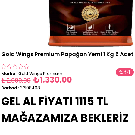
Gold Wings Premium Papağan Yemi 1 Kg 5 Adet
34
%
Marka
:
Gold Wings Premium
₺1.330,00
İndirim
₺2.000,00
Barkod
:
32108408
GEL AL FİYATI 1115 TL
MAĞAZAMIZA BEKLERİZ