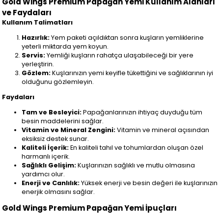
Gold Wings Premium Papağan Yemi Kullanım Alanları
ve Faydaları
Kullanım Talimatları
Hazırlık:
Yem paketi açıldıktan sonra kuşların yemliklerine
yeterli miktarda yem koyun.
Servis:
Yemliği kuşların rahatça ulaşabileceği bir yere
yerleştirin.
Gözlem:
Kuşlarınızın yemi keyifle tükettiğini ve sağlıklarının iyi
olduğunu gözlemleyin.
Faydaları
Tam ve Besleyici:
Papağanlarınızın ihtiyaç duyduğu tüm
besin maddelerini sağlar.
Vitamin ve Mineral Zengini:
Vitamin ve mineral açısından
eksiksiz destek sunar.
Kaliteli İçerik:
En kaliteli tahıl ve tohumlardan oluşan özel
harmanlı içerik.
Sağlıklı Gelişim:
Kuşlarınızın sağlıklı ve mutlu olmasına
yardımcı olur.
Enerji ve Canlılık:
Yüksek enerji ve besin değeri ile kuşlarınızın
enerjik olmasını sağlar.
Gold Wings Premium Papağan Yemi İpuçları