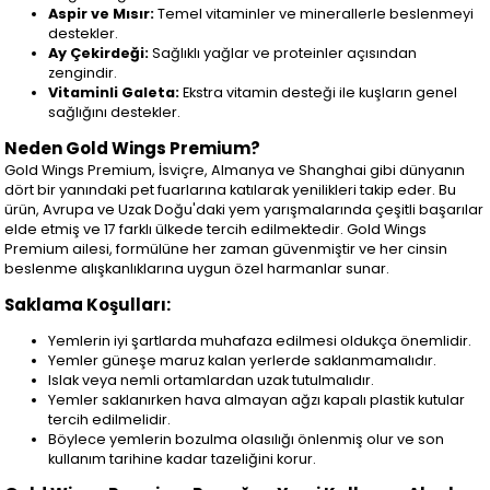
Aspir ve Mısır:
Temel vitaminler ve minerallerle beslenmeyi
destekler.
Ay Çekirdeği:
Sağlıklı yağlar ve proteinler açısından
zengindir.
Vitaminli Galeta:
Ekstra vitamin desteği ile kuşların genel
sağlığını destekler.
Neden Gold Wings Premium?
Gold Wings Premium, İsviçre, Almanya ve Shanghai gibi dünyanın
dört bir yanındaki pet fuarlarına katılarak yenilikleri takip eder. Bu
ürün, Avrupa ve Uzak Doğu'daki yem yarışmalarında çeşitli başarılar
elde etmiş ve 17 farklı ülkede tercih edilmektedir. Gold Wings
Premium ailesi, formülüne her zaman güvenmiştir ve her cinsin
beslenme alışkanlıklarına uygun özel harmanlar sunar.
Saklama Koşulları:
Yemlerin iyi şartlarda muhafaza edilmesi oldukça önemlidir.
Yemler güneşe maruz kalan yerlerde saklanmamalıdır.
Islak veya nemli ortamlardan uzak tutulmalıdır.
Yemler saklanırken hava almayan ağzı kapalı plastik kutular
tercih edilmelidir.
Böylece yemlerin bozulma olasılığı önlenmiş olur ve son
kullanım tarihine kadar tazeliğini korur.