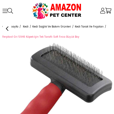
Anasayfa
Kedi
Kedi Sağlık Ve Bakım Ürünleri
Kedi Tarak Ve Fırçaları
Ferplast Gri 5946 Köpek İçin Tek Taraflı Soft Fırca Büyük Boy