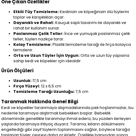
Öne Çıkan Özellikler
Etkili Tüy Temizleme:
Kedinizin ve köpeğinizin ölü tüylerini
toplar ve karışıklıkları açar.
Dayanıklı ve Rahat:
Kauçuk saplı tasarımı ile dayanıklı ve
rahat bir kullanım sunar.
Paslanmaz Çelik Teller:
İnce ve yumuşak paslanmaz çelik
teller, tüyleri nazikçe tarar.
Kolay Temizleme:
Plastik temizleme tarağı ile fırça kolayca
temizlenir.
Orta ve Uzun Tüyler İçin Uygun:
Orta ve uzun tüy yapısına
sahip kedi ve köpekler için idealdir.
Ürün Ölçüleri
Uzunluk:
17,5 cm
Fırça Yüzeyi:
12 x 6,5 cm
Temizleme Tarağı Uzunluğu:
7,5 cm
Taranmak Hakkında Genel Bilgi
Kedi ve köpekler taranmaya alışmadıklarında pek hoşlanmazlar, bu
nedenle taramaya alıştırmak bebekken başlar. Bebeklik
döneminde genellikle taranmayı ihmal ederiz, bu yüzden ilerleyen
yaşlarda taramaya ihtiyaç duyarız. Tarama, kılların dökülmesini
engellediği gibi zayıf tüylerin toplanmasını sağlar, böylece tarağa
toplanan tüyler çevreyi daha az kirletir. Özellikle banyodan sonra