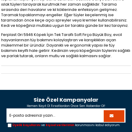
ıslak tüyleri tarayarak kurutmak her zaman sağlıklıdır. Tarama
sırasında deri havalanır ve kıl köklerinde enfeksiyon gelişmez.
Taramak topaklanmayı engeller. Eğer tüyler keçelenmiş ise
taramadan önce keçe açıcı spreyler veya kremler kullanabilirsiniz.
Kedi ve köpeğinizi mutlaka uygun bir tarakla günde bir kez tarayınız.
Ferplast Gri 5946 Köpek İçin Tek Taraflı Soft Fırça Büyük Boy, evcil
hayvanlarınızın tüy bakımını kolaylaştıran ve karışıklıkları açan
mükemmel bir üründür. Dayanıklı ve ergonomik yapısı ile tüy
bakımını keyifli hale getirir. Kedinizin veya köpeğinizin tüylerini sağlıklı
ve parlak tutarak, onların mutlu ve sağlıklı kalmasını sağlar.
Size Özel Kampanyalar
Hemen Kayıt Ol Fırsatlardan Önce Sen Haberdar Ol!
Üyelik koşullarını
ve
kişisel verilerimin
korunmasını kabul ediyorum.