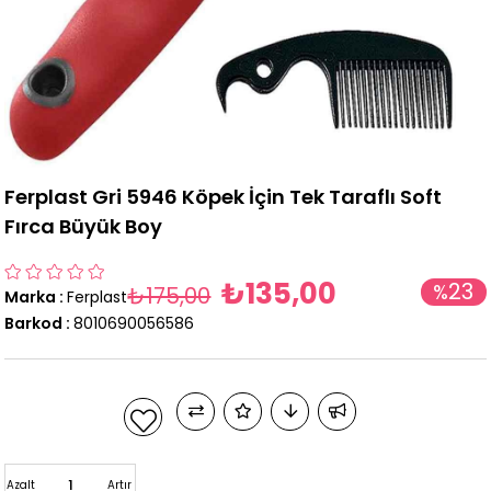
Ferplast Gri 5946 Köpek İçin Tek Taraflı Soft
Fırca Büyük Boy
₺135,00
23
%
₺175,00
Marka
:
Ferplast
İndirim
Barkod
:
8010690056586
Azalt
Artır