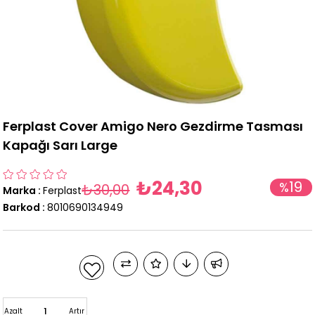
Ferplast Cover Amigo Nero Gezdirme Tasması
Kapağı Sarı Large
₺24,30
19
%
₺30,00
Marka
:
Ferplast
İndirim
Barkod
:
8010690134949
Azalt
Artır