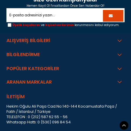
Hemen Kayıt Ol Fırsatlardan Önce Sen Haberdar Ol!
Üyelik koşullarını
ve
kişisel verilerimin
korunmasını kabul ediyorum.
ALIŞVERİŞ BİLGİLERİ
BİLGİLENDİRME
POPÜLER KATEGORİLER
ARANAN MARKALAR
İLETİŞİM
Hekim Oğulu Ali Paşa Cad.No:140-144 Kocamustafa Paşa /
Fatih / İstanbul / Türkiye
TELELEFON : 0 (212) 587 62 55 - 56
Whatsapp Hattı: 0 (530) 096 84 54