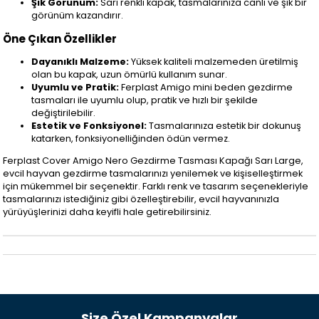
Şık Görünüm:
Sarı renkli kapak, tasmalarınıza canlı ve şık bir
görünüm kazandırır.
Öne Çıkan Özellikler
Dayanıklı Malzeme:
Yüksek kaliteli malzemeden üretilmiş
olan bu kapak, uzun ömürlü kullanım sunar.
Uyumlu ve Pratik:
Ferplast Amigo mini beden gezdirme
tasmaları ile uyumlu olup, pratik ve hızlı bir şekilde
değiştirilebilir.
Estetik ve Fonksiyonel:
Tasmalarınıza estetik bir dokunuş
katarken, fonksiyonelliğinden ödün vermez.
Ferplast Cover Amigo Nero Gezdirme Tasması Kapağı Sarı Large,
evcil hayvan gezdirme tasmalarınızı yenilemek ve kişiselleştirmek
için mükemmel bir seçenektir. Farklı renk ve tasarım seçenekleriyle
tasmalarınızı istediğiniz gibi özelleştirebilir, evcil hayvanınızla
yürüyüşlerinizi daha keyifli hale getirebilirsiniz.
Size Özel Kampanyalar