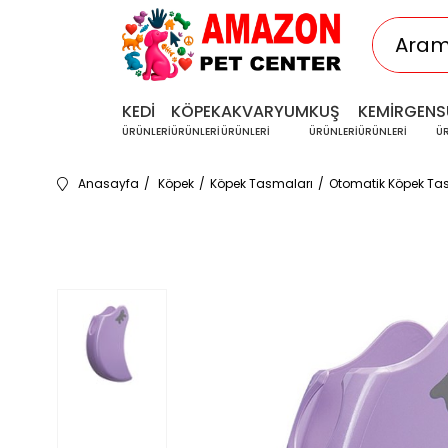
KEDİ
KÖPEK
AKVARYUM
KUŞ
KEMİRGEN
S
ÜRÜNLERİ
ÜRÜNLERİ
ÜRÜNLERİ
ÜRÜNLERİ
ÜRÜNLERİ
Ü
Anasayfa
Köpek
Köpek Tasmaları
Otomatik Köpek Ta