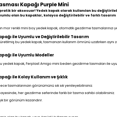
asması Kapağı Purple Mini
atik bir aksesuar! Yedek kapak olarak kullanılan bu değiştirilebil
mlu olan bu kapaklar, kolayca değiştirilebilir ve farklı tasarım
 mor renkli mini boy yedek kapak, otomatik gezdirme tasmalarınızı yeni
ğı ile Uyumlu ve Değiştirilebilir Tasarım
üretilmiş bu yedek kapak, tasmanızın kullanım ömrünü uzatırken aynı z
pağı ile Uyumlu Modeller
u yedek kapak, Ferplast Amigo mini beden gezdirme tasmaları ile uyum
ağı ile Kolay Kullanım ve Şıklık
lece tasmalarınızın görünümünü sık sık yenileyebilirsiniz.
yesinde, her gezdirme seferinde farklı bir tasma sahibi olabilirsiniz.
şık bir görünüm kazandırır.