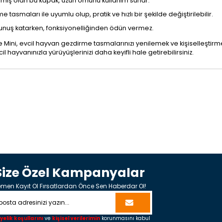
lmiş olan bu kapak, uzun ömürlü kullanım sunar.
smaları ile uyumlu olup, pratik ve hızlı bir şekilde değiştirilebilir.
kunuş katarken, fonksiyonelliğinden ödün vermez.
ni, evcil hayvan gezdirme tasmalarınızı yenilemek ve kişiselleştirmek
il hayvanınızla yürüyüşlerinizi daha keyifli hale getirebilirsiniz.
Size Özel Kampanyalar
men Kayıt Ol Fırsatlardan Önce Sen Haberdar Ol!
yelik koşullarını
ve
kişisel verilerimin
korunmasını kabul