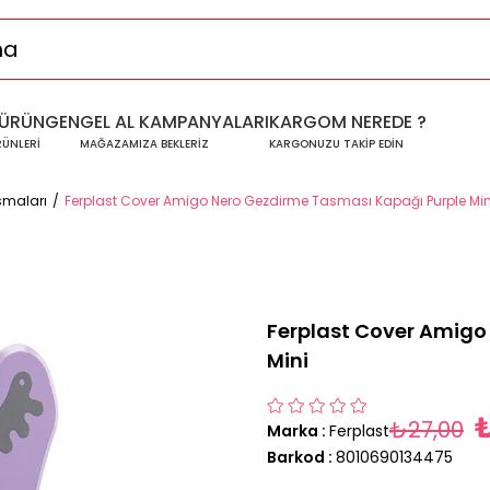
ÜRÜNGEN
GEL AL KAMPANYALARI
KARGOM NEREDE ?
RÜNLERİ
MAĞAZAMIZA BEKLERİZ
KARGONUZU TAKİP EDİN
smaları
Ferplast Cover Amigo Nero Gezdirme Tasması Kapağı Purple Min
Ferplast Cover Amigo
Mini
₺
₺27,00
Marka
:
Ferplast
Barkod
:
8010690134475