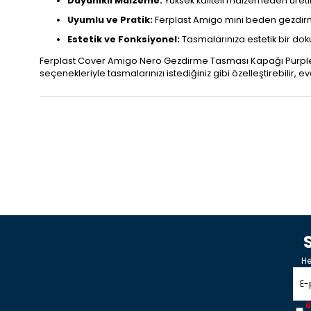
Dayanıklı Malzeme:
Yüksek kaliteli malzemeden üreti
Uyumlu ve Pratik:
Ferplast Amigo mini beden gezdirme ta
Estetik ve Fonksiyonel:
Tasmalarınıza estetik bir do
Ferplast Cover Amigo Nero Gezdirme Tasması Kapağı Purple Mi
seçenekleriyle tasmalarınızı istediğiniz gibi özelleştirebilir, evc
He
Ü