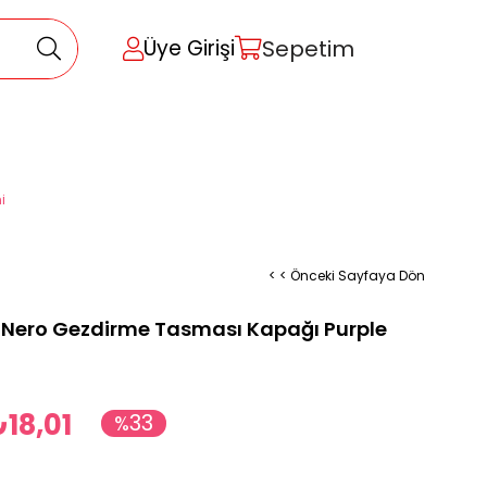
Sepetim
Üye Girişi
i
< < Önceki Sayfaya Dön
 Nero Gezdirme Tasması Kapağı Purple
18,01
33
%
İndirim