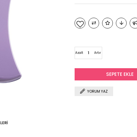
Azalt
Artır
YORUM YAZ
LERI