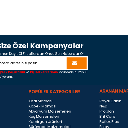
Size Özel Kampanyalar
men Kayıt Ol Fırsatlardan Önce Sen Haberdar Ol!
yelik koşullarını
ve
kişisel verilerimin
korunmasını kabul
diyorum.
ARANAN MA
POPÜLER KATEGORİLER
Kedi Maması
Royal Canin
Köpek Maması
N&D
Akvaryum Malzemeleri
Proplan
Kuş Malzemeleri
Brit Care
Kemirgen Ürünleri
Reflex Plus
Sürüngen Malzemeleri
Enjoy