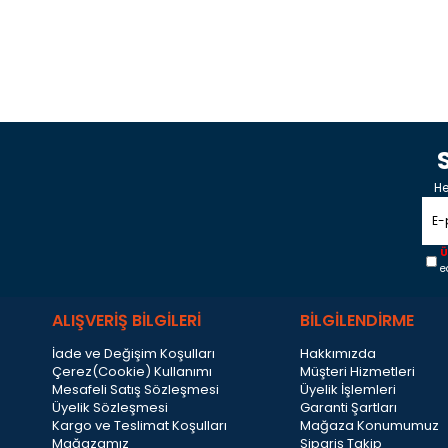
He
Ü
e
ALIŞVERİŞ BİLGİLERİ
BİLGİLENDİRME
İade ve Değişim Koşulları
Hakkımızda
Çerez(Cookie) Kullanımı
Müşteri Hizmetleri
Mesafeli Satış Sözleşmesi
Üyelik İşlemleri
Üyelik Sözleşmesi
Garanti Şartları
Kargo ve Teslimat Koşulları
Mağaza Konumumuz
Mağazamız
Sipariş Takip