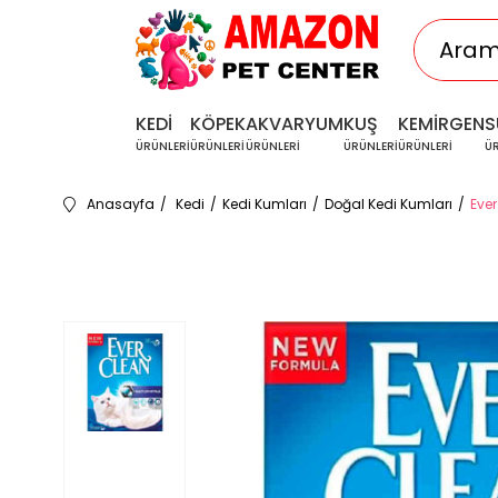
KEDİ
KÖPEK
AKVARYUM
KUŞ
KEMİRGEN
S
ÜRÜNLERİ
ÜRÜNLERİ
ÜRÜNLERİ
ÜRÜNLERİ
ÜRÜNLERİ
Ü
Anasayfa
Kedi
Kedi Kumları
Doğal Kedi Kumları
Ever