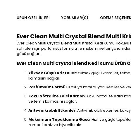
ÜRÜN ÖZELLIKLERI
YORUMLAR
(0)
ÖDEME SEÇENEK
Ever Clean Multi Crystal Blend Multi Kri
Ever Clean Multi Crystal Blend Multi Kristal Kedi Kumu, kokuyu
sahipleri için parfümsüz formülü ile mükemmel bir çözümdür. 
gücü sağlar.
Ever Clean Multi Crystal Blend Kedi Kumu Ürün Öz
Yüksek Güçlü Kristaller
: Yüksek güçlü kristaller, tema
kalmasını sağlar.
Parfümsüz Formül
: Kokuya karşı duyarlı kediler ve ke
Koku Nötralize Edici Karbon
: Koku nötralize edici k
ve temiz kalmasını sağlar.
Anti-mikrobik Etkenler
: Anti-mikrobik etkenler, kokuy
Maksimum Topaklanma Gücü
: Hızlı ve güçlü topak
zaman temiz ve hijyenik kalır.