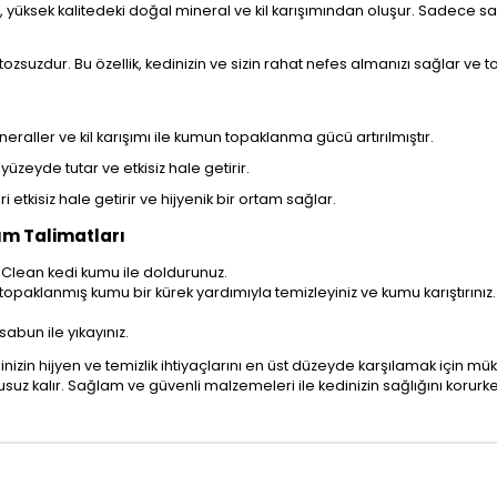
 yüksek kalitedeki doğal mineral ve kil karışımından oluşur. Sadece saf ve
zsuzdur. Bu özellik, kedinizin ve sizin rahat nefes almanızı sağlar ve toz 
ineraller ve kil karışımı ile kumun topaklanma gücü artırılmıştır.
yüzeyde tutar ve etkisiz hale getirir.
 etkisiz hale getirir ve hijyenik bir ortam sağlar.
ım Talimatları
r Clean kedi kumu ile doldurunuz.
 topaklanmış kumu bir kürek yardımıyla temizleyiniz ve kumu karıştırınız.
sabun ile yıkayınız.
dinizin hijyen ve temizlik ihtiyaçlarını en üst düzeyde karşılamak için m
kusuz kalır. Sağlam ve güvenli malzemeleri ile kedinizin sağlığını korur