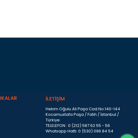
RKALAR
İLETİŞİM
Hekim Oğulu Ali Paşa Cad.No:140-144
Kocamustafa Paşa / Fatih / İstanbul /
Türkiye
TELELEFON : 0 (212) 587 62 55 - 56
Whatsapp Hattı: 0 (530) 096 84 54