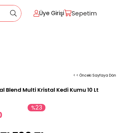
Sepetim
Üye Girişi
< < Önceki Sayfaya Dön
al Blend Multi Kristal Kedi Kumu 10 Lt
23
%
0
İndirim