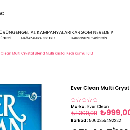
ÜRÜNGEN
GEL AL KAMPANYALARI
KARGOM NEREDE ?
RÜNLERİ
MAĞAZAMIZA BEKLERİZ
KARGONUZU TAKİP EDİN
 Clean Multi Crystal Blend Multi Kristal Kedi Kumu 10 Lt
Ever Clean Multi Cryst
Marka
:
Ever Clean
₺999,0
₺1.300,00
Barkod
:
5060255492222