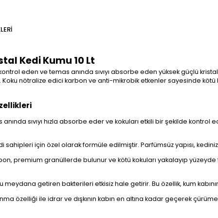
LERI
stal Kedi Kumu 10 Lt
 kontrol eden ve temas anında sıvıyı absorbe eden yüksek güçlü kristall
Koku nötralize edici karbon ve anti-mikrobik etkenler sayesinde kötü 
ellikleri
s anında sıvıyı hızla absorbe eder ve kokuları etkili bir şekilde kontrol 
di sahipleri için özel olarak formüle edilmiştir. Parfümsüz yapısı, kediniz
arbon, premium granüllerde bulunur ve kötü kokuları yakalayıp yüzeyde t
u meydana getiren bakterileri etkisiz hale getirir. Bu özellik, kum kabını
lanma özelliği ile idrar ve dışkının kabın en altına kadar geçerek çürü