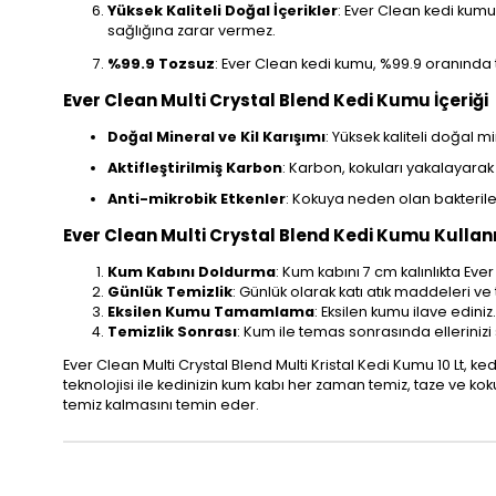
Yüksek Kaliteli Doğal İçerikler
: Ever Clean kedi kumu,
sağlığına zarar vermez.
%99.9 Tozsuz
: Ever Clean kedi kumu, %99.9 oranında to
Ever Clean Multi Crystal Blend Kedi Kumu İçeriği
Doğal Mineral ve Kil Karışımı
: Yüksek kaliteli doğal m
Aktifleştirilmiş Karbon
: Karbon, kokuları yakalayarak 
Anti-mikrobik Etkenler
: Kokuya neden olan bakterileri
Ever Clean Multi Crystal Blend Kedi Kumu Kullan
Kum Kabını Doldurma
: Kum kabını 7 cm kalınlıkta Eve
Günlük Temizlik
: Günlük olarak katı atık maddeleri ve
Eksilen Kumu Tamamlama
: Eksilen kumu ilave ediniz.
Temizlik Sonrası
: Kum ile temas sonrasında ellerinizi 
Ever Clean Multi Crystal Blend Multi Kristal Kedi Kumu 10 Lt, ke
teknolojisi ile kedinizin kum kabı her zaman temiz, taze ve ko
temiz kalmasını temin eder.