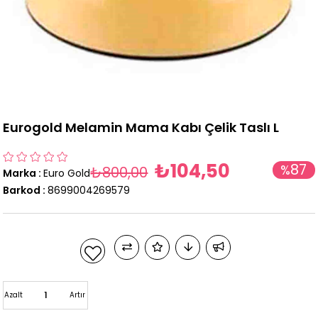
Eurogold Melamin Mama Kabı Çelik Taslı L
₺104,50
87
%
₺800,00
Marka
:
Euro Gold
İndirim
Barkod
:
8699004269579
Azalt
Artır