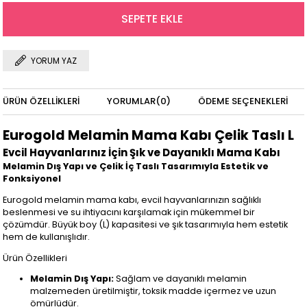
YORUM YAZ
ÜRÜN ÖZELLIKLERI
YORUMLAR
(0)
ÖDEME SEÇENEKLERI
Eurogold Melamin Mama Kabı Çelik Taslı L
Evcil Hayvanlarınız İçin Şık ve Dayanıklı Mama Kabı
Melamin Dış Yapı ve Çelik İç Taslı Tasarımıyla Estetik ve
Fonksiyonel
Eurogold melamin mama kabı, evcil hayvanlarınızın sağlıklı
beslenmesi ve su ihtiyacını karşılamak için mükemmel bir
çözümdür. Büyük boy (L) kapasitesi ve şık tasarımıyla hem estetik
hem de kullanışlıdır.
Ürün Özellikleri
Melamin Dış Yapı:
Sağlam ve dayanıklı melamin
malzemeden üretilmiştir, toksik madde içermez ve uzun
ömürlüdür.