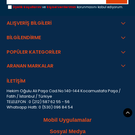
Üyelik koşullarını
ve
kişisel verilerimin
korunmasını kabul ediyorum.
ALIŞVERİŞ BİLGİLERİ
BİLGİLENDİRME
POPÜLER KATEGORİLER
ARANAN MARKALAR
İLETİŞİM
Hekim Oğulu Ali Paşa Cad.No:140-144 Kocamustafa Paşa /
Fatih / İstanbul / Türkiye
TELELEFON : 0 (212) 587 62 55 - 56
Whatsapp Hattı: 0 (530) 096 84 54
Mobil Uygulamalar
Sosyal Medya