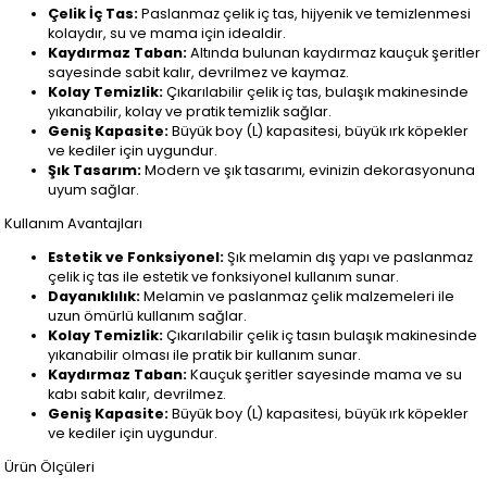
Çelik İç Tas:
Paslanmaz çelik iç tas, hijyenik ve temizlenmesi
kolaydır, su ve mama için idealdir.
Kaydırmaz Taban:
Altında bulunan kaydırmaz kauçuk şeritler
sayesinde sabit kalır, devrilmez ve kaymaz.
Kolay Temizlik:
Çıkarılabilir çelik iç tas, bulaşık makinesinde
yıkanabilir, kolay ve pratik temizlik sağlar.
Geniş Kapasite:
Büyük boy (L) kapasitesi, büyük ırk köpekler
ve kediler için uygundur.
Şık Tasarım:
Modern ve şık tasarımı, evinizin dekorasyonuna
uyum sağlar.
Kullanım Avantajları
Estetik ve Fonksiyonel:
Şık melamin dış yapı ve paslanmaz
çelik iç tas ile estetik ve fonksiyonel kullanım sunar.
Dayanıklılık:
Melamin ve paslanmaz çelik malzemeleri ile
uzun ömürlü kullanım sağlar.
Kolay Temizlik:
Çıkarılabilir çelik iç tasın bulaşık makinesinde
yıkanabilir olması ile pratik bir kullanım sunar.
Kaydırmaz Taban:
Kauçuk şeritler sayesinde mama ve su
kabı sabit kalır, devrilmez.
Geniş Kapasite:
Büyük boy (L) kapasitesi, büyük ırk köpekler
ve kediler için uygundur.
Ürün Ölçüleri