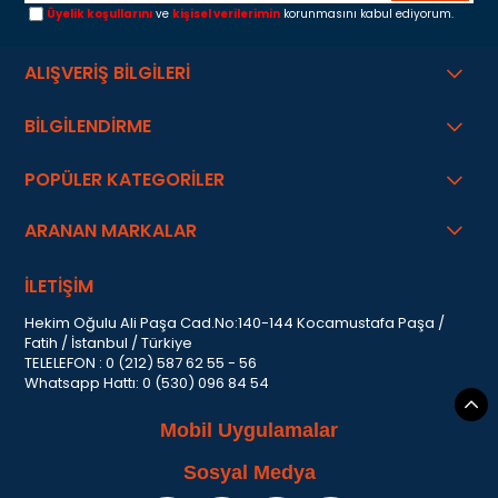
Üyelik koşullarını
ve
kişisel verilerimin
korunmasını kabul ediyorum.
ALIŞVERİŞ BİLGİLERİ
BİLGİLENDİRME
POPÜLER KATEGORİLER
ARANAN MARKALAR
İLETİŞİM
Hekim Oğulu Ali Paşa Cad.No:140-144 Kocamustafa Paşa /
Fatih / İstanbul / Türkiye
TELELEFON : 0 (212) 587 62 55 - 56
Whatsapp Hattı: 0 (530) 096 84 54
Mobil Uygulamalar
Sosyal Medya