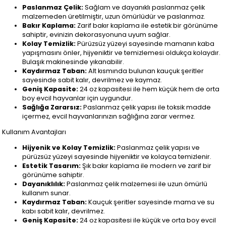
Paslanmaz Çelik:
Sağlam ve dayanıklı paslanmaz çelik
malzemeden üretilmiştir, uzun ömürlüdür ve paslanmaz.
Bakır Kaplama:
Zarif bakır kaplama ile estetik bir görünüme
sahiptir, evinizin dekorasyonuna uyum sağlar.
Kolay Temizlik:
Pürüzsüz yüzeyi sayesinde mamanın kaba
yapışmasını önler, hijyeniktir ve temizlemesi oldukça kolaydır.
Bulaşık makinesinde yıkanabilir.
Kaydırmaz Taban:
Alt kısmında bulunan kauçuk şeritler
sayesinde sabit kalır, devrilmez ve kaymaz.
Geniş Kapasite:
24 oz kapasitesi ile hem küçük hem de orta
boy evcil hayvanlar için uygundur.
Sağlığa Zararsız:
Paslanmaz çelik yapısı ile toksik madde
içermez, evcil hayvanlarınızın sağlığına zarar vermez.
Kullanım Avantajları
Hijyenik ve Kolay Temizlik:
Paslanmaz çelik yapısı ve
pürüzsüz yüzeyi sayesinde hijyeniktir ve kolayca temizlenir.
Estetik Tasarım:
Şık bakır kaplama ile modern ve zarif bir
görünüme sahiptir.
Dayanıklılık:
Paslanmaz çelik malzemesi ile uzun ömürlü
kullanım sunar.
Kaydırmaz Taban:
Kauçuk şeritler sayesinde mama ve su
kabı sabit kalır, devrilmez.
Geniş Kapasite:
24 oz kapasitesi ile küçük ve orta boy evcil