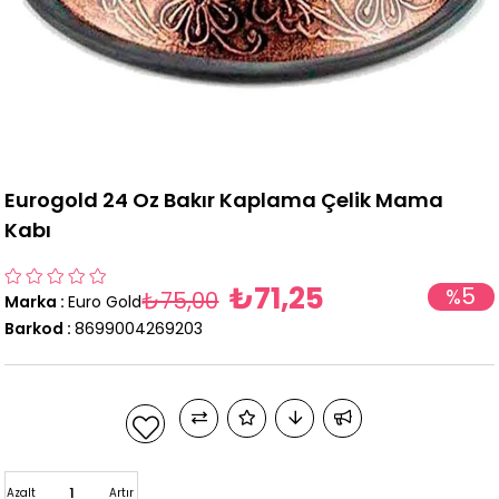
Eurogold 24 Oz Bakır Kaplama Çelik Mama
Kabı
₺71,25
5
%
₺75,00
Marka
:
Euro Gold
İndirim
Barkod
:
8699004269203
Azalt
Artır