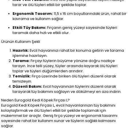
tarar ve ölü tüyleri etkili bir şekilde toplar.
Ergonomik Tasarım:
11,5 x 16 cm boyutlarındaki ürün, rahat bir
kavrama ve kullanım sağlar.
Etkili Tüy Bakımı:
Fırçanın geniş yüzeyi sayesinde tüyleri
taramak daha hızlı ve etkili olur.
Ürünün Kullanım Şekli
Hazırlık:
Evcil hayvanınızı rahat bir konuma getirin ve tarama
işlemine hazırlayın.
Tarama:
Fırçayı tüylerin büyüme yönüne doğru nazikçe
tarayın. İnce telli yüzey, tüyler arasında kayarak ölü tüyleri
toplar ve tüyleri düğümlerden arındırır.
Temizlik:
Fırça üzerinde biriken ölü tüyleri düzenli olarak
temizleyin.
Düzenli Bakım:
Evcil hayvanınızın tüylerini düzenli olarak
tarayarak tüy bakımını sağlayın ve dökülmeyi en aza indirin.
Neden Eurogold Kedi Köpek Fırçası L?
Eurogold Kedi Köpek Fırçası L, evcil hayvanlarınızın tüy bakımını
kolaylaştırmak ve ölü tüyleri etkili bir şekilde toplamak için
mükemmel bir araçtır. Geniş fırça yüzeyi ve ergonomik tasarımı
sayesinde rahat bir kullanım sunar ve tüylerin sağlıklı kalmasını
sağlar.