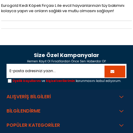
Eurogold Kedi Köpek Fırçası L ile evcil hayvanlarınızın tüy bakımını
kolayca yapın ve onların sağlıklı ve mutlu olmasını sağlayın!
Size Özel Kampanyalar
Hemen Kayıt Ol Fırsatlardan Önce Sen Haberdar Ol!
Üyelik koşullarını
ve
kişisel verilerimin
korunmasını kabul ediyorum.
ALIŞVERİŞ BİLGİLERİ
BİLGİLENDİRME
POPÜLER KATEGORİLER