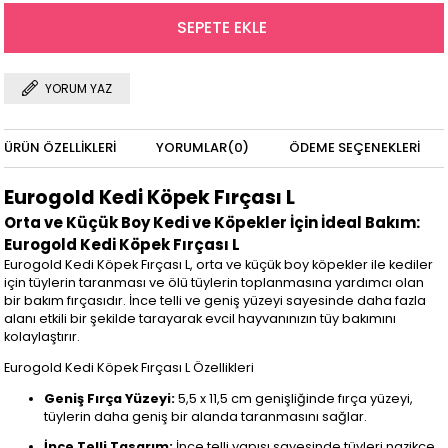
YORUM YAZ
ÜRÜN ÖZELLIKLERI
YORUMLAR
(0)
ÖDEME SEÇENEKLERI
Eurogold Kedi Köpek Fırçası L
Orta ve Küçük Boy Kedi ve Köpekler İçin İdeal Bakım:
Eurogold Kedi Köpek Fırçası L
Eurogold Kedi Köpek Fırçası L, orta ve küçük boy köpekler ile kediler
için tüylerin taranması ve ölü tüylerin toplanmasına yardımcı olan
bir bakım fırçasıdır. İnce telli ve geniş yüzeyi sayesinde daha fazla
alanı etkili bir şekilde tarayarak evcil hayvanınızın tüy bakımını
kolaylaştırır.
Eurogold Kedi Köpek Fırçası L Özellikleri
Geniş Fırça Yüzeyi:
5,5 x 11,5 cm genişliğinde fırça yüzeyi,
tüylerin daha geniş bir alanda taranmasını sağlar.
İnce Telli Tasarım:
İnce telli yapısı sayesinde tüyleri nazikçe