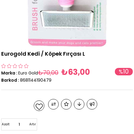
Eurogold Kedi / Köpek Fırçası L
₺63,00
10
%
₺70,00
Marka
:
Euro Gold
İndirim
Barkod
:
8681144190479
Azalt
Artır