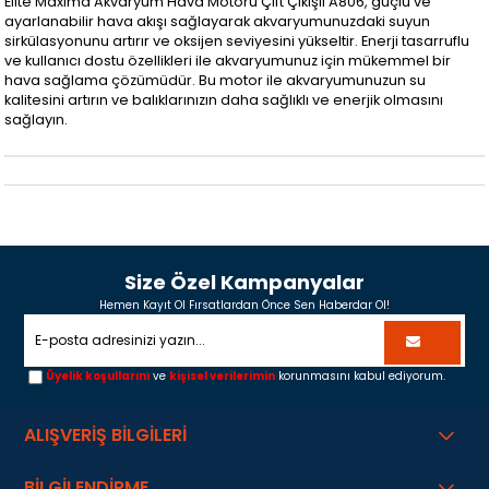
Elite Maxima Akvaryum Hava Motoru Çift Çıkışlı A806, güçlü ve
ayarlanabilir hava akışı sağlayarak akvaryumunuzdaki suyun
sirkülasyonunu artırır ve oksijen seviyesini yükseltir. Enerji tasarruflu
ve kullanıcı dostu özellikleri ile akvaryumunuz için mükemmel bir
hava sağlama çözümüdür. Bu motor ile akvaryumunuzun su
kalitesini artırın ve balıklarınızın daha sağlıklı ve enerjik olmasını
sağlayın.
Size Özel Kampanyalar
Hemen Kayıt Ol Fırsatlardan Önce Sen Haberdar Ol!
Üyelik koşullarını
ve
kişisel verilerimin
korunmasını kabul ediyorum.
ALIŞVERİŞ BİLGİLERİ
BİLGİLENDİRME