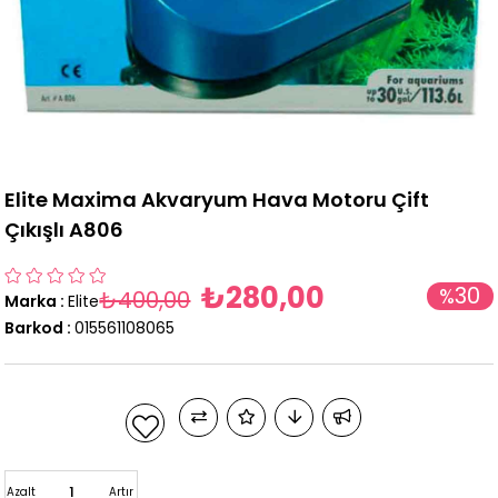
Elite Maxima Akvaryum Hava Motoru Çift
Çıkışlı A806
₺280,00
30
%
₺400,00
Marka
:
Elite
İndirim
Barkod
:
015561108065
Azalt
Artır