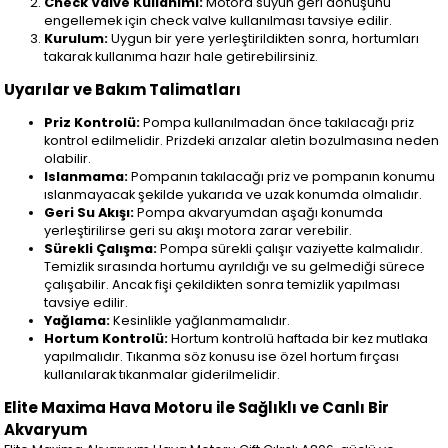
Check Valve Kullanımı:
Motora suyun geri dönüşünü
engellemek için check valve kullanılması tavsiye edilir.
Kurulum:
Uygun bir yere yerleştirildikten sonra, hortumları
takarak kullanıma hazır hale getirebilirsiniz.
Uyarılar ve Bakım Talimatları
Priz Kontrolü:
Pompa kullanılmadan önce takılacağı priz
kontrol edilmelidir. Prizdeki arızalar aletin bozulmasına neden
olabilir.
Islanmama:
Pompanın takılacağı priz ve pompanın konumu
ıslanmayacak şekilde yukarıda ve uzak konumda olmalıdır.
Geri Su Akışı:
Pompa akvaryumdan aşağı konumda
yerleştirilirse geri su akışı motora zarar verebilir.
Sürekli Çalışma:
Pompa sürekli çalışır vaziyette kalmalıdır.
Temizlik sırasında hortumu ayrıldığı ve su gelmediği sürece
çalışabilir. Ancak fişi çekildikten sonra temizlik yapılması
tavsiye edilir.
Yağlama:
Kesinlikle yağlanmamalıdır.
Hortum Kontrolü:
Hortum kontrolü haftada bir kez mutlaka
yapılmalıdır. Tıkanma söz konusu ise özel hortum fırçası
kullanılarak tıkanmalar giderilmelidir.
Elite Maxima Hava Motoru ile Sağlıklı ve Canlı Bir
Akvaryum