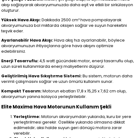
akışı sağlayarak akvaryumunuzda daha eşit ve etkili bir sirkülasyon
oluşturur.
Yüksek Hava Akışı:
Dakikada 2500 cm³ hava pompalayarak
akvaryumunuza bol miktarda oksijen sağlar ve suyun hareketini
teşvik eder.
Ayarlanabilir Hava Akışı:
Hava akış hızı ayarlanabilir, böylece
akvaryumunuzun ihtiyaçlarına göre hava akışını optimize
edebilirsiniz.
Enerji Tasarruflu:
4,5 watt gücündeki motor, enerji tasarruflu olup,
uzun süreli kullanımlarda enerji maliyetlerini düşürür.
Geliştirilmiş Hava Sıkıştırma Sistemi:
Bu sistem, motorun daha
verimli çalışmasını sağlar ve uzun ömürlü kullanım sunar.
Kompakt Tasarım:
Motorun ebatları 17,8 x 15,25 x 7,62 cm olup,
akvaryumun yanına kolayca yerleştirilebilir.
Elite Maxima Hava Motorunun Kullanım Şekli
Yerleştirme:
Motorun akvaryumdan yukarıda, kuru bir yere
yerleştirilmesi gerekir. Özellikle yukarıda olmasına dikkat
edilmelidir; aksi halde suyun geri dönüşü motora zarar
verebilir.