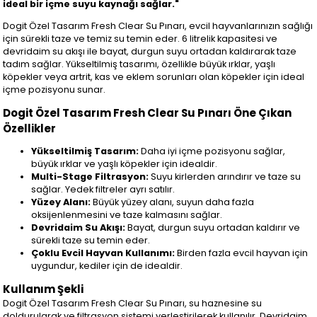
ideal bir içme suyu kaynağı sağlar."
Dogit Özel Tasarım Fresh Clear Su Pınarı, evcil hayvanlarınızın sağlığı
için sürekli taze ve temiz su temin eder. 6 litrelik kapasitesi ve
devridaim su akışı ile bayat, durgun suyu ortadan kaldırarak taze
tadım sağlar. Yükseltilmiş tasarımı, özellikle büyük ırklar, yaşlı
köpekler veya artrit, kas ve eklem sorunları olan köpekler için ideal
içme pozisyonu sunar.
Dogit Özel Tasarım Fresh Clear Su Pınarı Öne Çıkan
Özellikler
Yükseltilmiş Tasarım:
Daha iyi içme pozisyonu sağlar,
büyük ırklar ve yaşlı köpekler için idealdir.
Multi-Stage Filtrasyon:
Suyu kirlerden arındırır ve taze su
sağlar. Yedek filtreler ayrı satılır.
Yüzey Alanı:
Büyük yüzey alanı, suyun daha fazla
oksijenlenmesini ve taze kalmasını sağlar.
Devridaim Su Akışı:
Bayat, durgun suyu ortadan kaldırır ve
sürekli taze su temin eder.
Çoklu Evcil Hayvan Kullanımı:
Birden fazla evcil hayvan için
uygundur, kediler için de idealdir.
Kullanım Şekli
Dogit Özel Tasarım Fresh Clear Su Pınarı, su haznesine su
doldurularak ve filtrasyon sistemi yerleştirilerek kullanılır. Devridaim