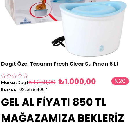
Dogit Özel Tasarım Fresh Clear Su Pınarı 6 Lt
₺1.000,00
20
%
₺1.250,00
Marka
:
Dogit
İndirim
Barkod
:
022517914007
GEL AL FİYATI 850 TL
MAĞAZAMIZA BEKLERİZ