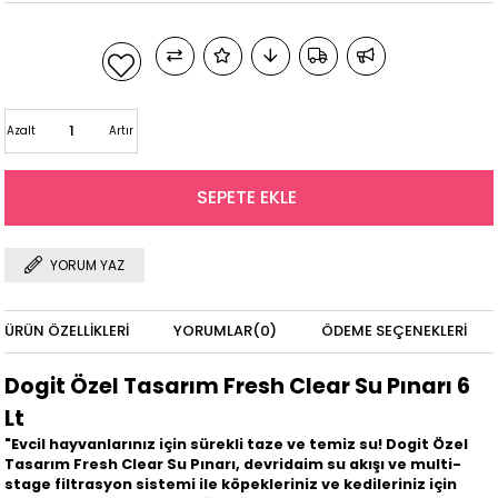
Azalt
Artır
YORUM YAZ
ÜRÜN ÖZELLIKLERI
YORUMLAR
(0)
ÖDEME SEÇENEKLERI
Dogit Özel Tasarım Fresh Clear Su Pınarı 6
Lt
"Evcil hayvanlarınız için sürekli taze ve temiz su! Dogit Özel
Tasarım Fresh Clear Su Pınarı, devridaim su akışı ve multi-
stage filtrasyon sistemi ile köpekleriniz ve kedileriniz için