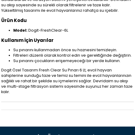
su akışı sayesinde su sürekli olarak filtrelenir ve taze kalır.
Yükseltilmiş tasarımı ile evcil hayvanlarınız rahatça su içebilir.
Ürün Kodu
Model:
Dogit-FreshClear-6L
Kullanım İçin Uyarılar
Su pınarını kullanmadan önce su haznesini temizleyin.
Filtreleri düzenli olarak kontrol edin ve gerektiğinde değiştirin.
Su pınarını çocukların erişemeyeceği bir yerde kullanın.
Dogit Özel Tasarım Fresh Clear Su Pınarı 6 Lt, evcil hayvan
sahiplerine sunduğu taze ve temiz su temini ile evcil hayvanlarınızın
sağlıklı ve rahat bir şekilde su içmelerini sağlar. Devridaim su akışı
ve multi-stage filtrasyon sistemi sayesinde suyunuz her zaman taze
kalır.