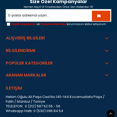
Size Özel Kampanyalar
Hemen Kayıt Ol Fırsatlardan Önce Sen Haberdar Ol!
Üyelik koşullarını
ve
kişisel verilerimin
korunmasını kabul ediyorum.
ALIŞVERİŞ BİLGİLERİ
BİLGİLENDİRME
POPÜLER KATEGORİLER
ARANAN MARKALAR
İLETİŞİM
Hekim Oğulu Ali Paşa Cad.No:140-144 Kocamustafa Paşa /
Fatih / İstanbul / Türkiye
TELELEFON : 0 (212) 587 62 55 - 56
Whatsapp Hattı: 0 (530) 096 84 54