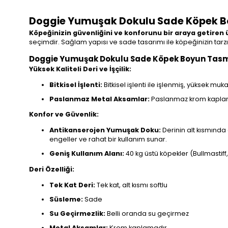
Doggie Yumuşak Dokulu Sade Köpek B
Köpeğinizin güvenliğini ve konforunu bir araya getiren ü
seçimdir. Sağlam yapısı ve sade tasarımı ile köpeğinizin t
Doggie Yumuşak Dokulu Sade Köpek Boyun Tasmas
Yüksek Kaliteli Deri ve İşçilik:
Bitkisel İşlenti:
Bitkisel işlenti ile işlenmiş, yüksek mu
Paslanmaz Metal Aksamlar:
Paslanmaz krom kaplama m
Konfor ve Güvenlik:
Antikanserojen Yumuşak Doku:
Derinin alt kısmında
engeller ve rahat bir kullanım sunar.
Geniş Kullanım Alanı:
40 kg üstü köpekler (Bullmastiff
Deri Özelliği:
Tek Kat Deri:
Tek kat, alt kısmı softlu
Süsleme:
Sade
Su Geçirmezlik:
Belli oranda su geçirmez
Metal Aksamlar:
Krom kaplamadır