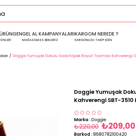
ÜRÜNGEN
GEL AL KAMPANYALARI
KARGOM NEREDE ?
RÜNLERİ
MAĞAZAMIZA BEKLERİZ
KARGONUZU TAKİP EDİN
ları
Doggie Yumuşak Dokulu Sade Köpek Boyun Tasması Kahverengi S
Doggie Yumuşak Doku
Kahverengi SBT-3510 
Marka
:
Doggie
₺209,00
₺220,00
Barkod
:
8680782100420