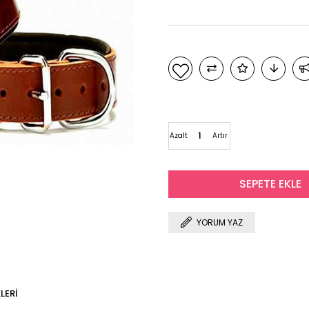
Azalt
Artır
YORUM YAZ
LERI