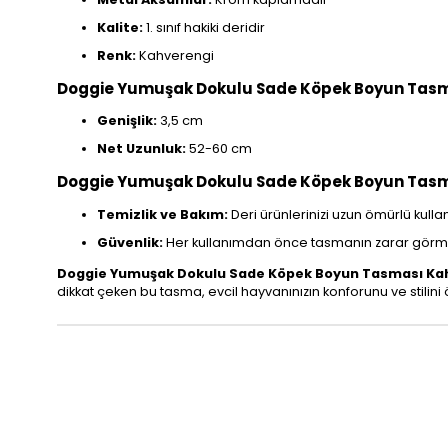
Kalite:
1. sınıf hakiki deridir
Renk:
Kahverengi
Doggie Yumuşak Dokulu Sade Köpek Boyun Tasma
Genişlik:
3,5 cm
Net Uzunluk:
52-60 cm
Doggie Yumuşak Dokulu Sade Köpek Boyun Tasmas
Temizlik ve Bakım:
Deri ürünlerinizi uzun ömürlü kullan
Güvenlik:
Her kullanımdan önce tasmanın zarar görme
Doggie Yumuşak Dokulu Sade Köpek Boyun Tasması Kah
dikkat çeken bu tasma, evcil hayvanınızın konforunu ve stilini ön