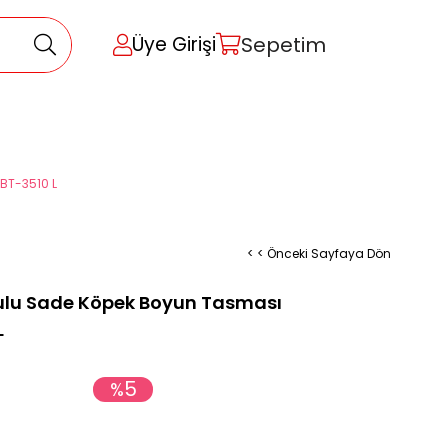
Sepetim
Üye Girişi
BT-3510 L
< < Önceki Sayfaya Dön
lu Sade Köpek Boyun Tasması
L
5
%
İndirim