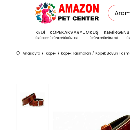
KEDİ
KÖPEK
AKVARYUM
KUŞ
KEMİRGEN
S
ÜRÜNLERİ
ÜRÜNLERİ
ÜRÜNLERİ
ÜRÜNLERİ
ÜRÜNLERİ
Ü
Anasayfa
Köpek
Köpek Tasmaları
Köpek Boyun Tasma