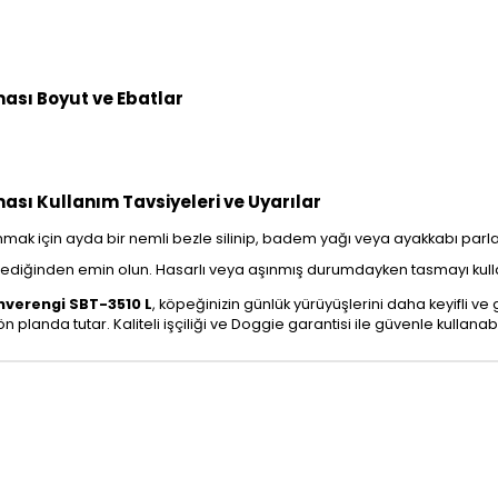
sı Boyut ve Ebatlar
ı Kullanım Tavsiyeleri ve Uyarılar
mak için ayda bir nemli bezle silinip, badem yağı veya ayakkabı parlatıcıl
diğinden emin olun. Hasarlı veya aşınmış durumdayken tasmayı kulla
verengi SBT-3510 L
, köpeğinizin günlük yürüyüşlerini daha keyifli ve 
 planda tutar. Kaliteli işçiliği ve Doggie garantisi ile güvenle kullanabil