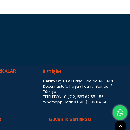
RKALAR
İLETİŞİM
Hekim Oğulu Ali Paşa Cad.No:140-144
Kocamustafa Paşa / Fatih / İstanbul /
Türkiye
TELELEFON : 0 (212) 587 62 55 - 56
Whatsapp Hattı: 0 (530) 096 84 54
ş
Güvenlik Sertifikası