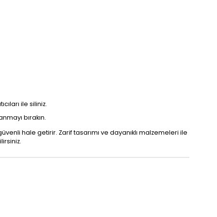
arı ile siliniz.
nmayı bırakın.
güvenli hale getirir. Zarif tasarımı ve dayanıklı malzemeleri ile
irsiniz.