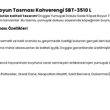
oyun Tasması Kahverengi SBT-3510 L
stün kaliteli tasarım!
Doggie Yumuşak Dokulu Sade Köpek Boyun Tasm
arzını tamamlar. Bu tasma, yumuşak dokusu sayesinde köpeğinizin boyn
ı Özellikleri
kavemetli ve belli oranda su geçirmezlik özelliği bulunan gerçek deri kull
etal aksesuarları ile kaliteli işçilik, Doggie garantisinde üretilmiştir
 evcil hayvanınızın boynuna zarar vermeyen antikanserojen yumuşak dok
, Rottweiler, Great Dane, Neapolitan Mastiff, Saint Bernard, Doberman) g