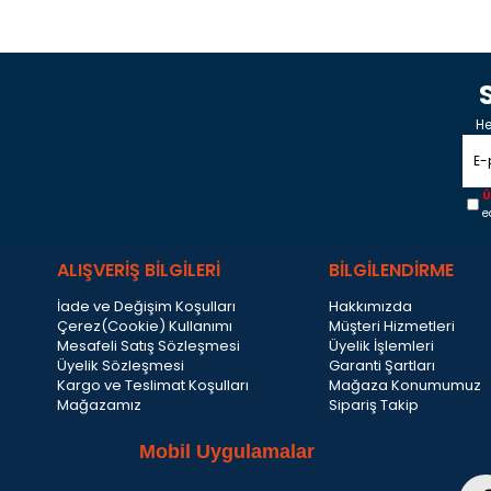
He
Ü
e
ALIŞVERİŞ BİLGİLERİ
BİLGİLENDİRME
İade ve Değişim Koşulları
Hakkımızda
Çerez(Cookie) Kullanımı
Müşteri Hizmetleri
Mesafeli Satış Sözleşmesi
Üyelik İşlemleri
Üyelik Sözleşmesi
Garanti Şartları
Kargo ve Teslimat Koşulları
Mağaza Konumumuz
Mağazamız
Sipariş Takip
Mobil Uygulamalar