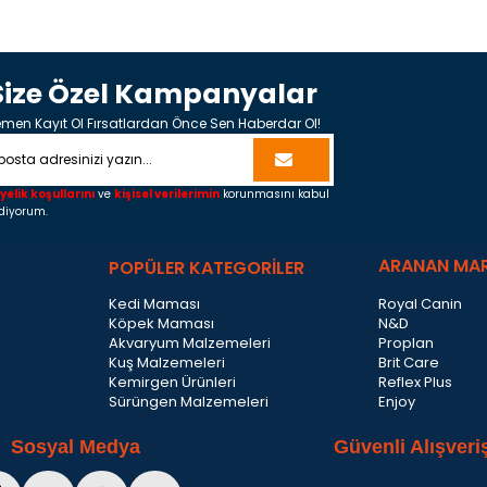
Size Özel Kampanyalar
men Kayıt Ol Fırsatlardan Önce Sen Haberdar Ol!
yelik koşullarını
ve
kişisel verilerimin
korunmasını kabul
diyorum.
ARANAN MA
POPÜLER KATEGORİLER
Kedi Maması
Royal Canin
Köpek Maması
N&D
Akvaryum Malzemeleri
Proplan
Kuş Malzemeleri
Brit Care
Kemirgen Ürünleri
Reflex Plus
Sürüngen Malzemeleri
Enjoy
Sosyal Medya
Güvenli Alışveri