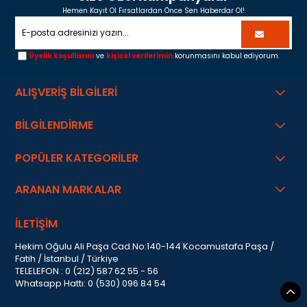
Hemen Kayıt Ol Fırsatlardan Önce Sen Haberdar Ol!
Üyelik koşullarını
ve
kişisel verilerimin
korunmasını kabul ediyorum.
ALIŞVERİŞ BİLGİLERİ
BİLGİLENDİRME
POPÜLER KATEGORİLER
ARANAN MARKALAR
İLETİŞİM
Hekim Oğulu Ali Paşa Cad.No:140-144 Kocamustafa Paşa /
Fatih / İstanbul / Türkiye
TELELEFON : 0 (212) 587 62 55 - 56
Whatsapp Hattı: 0 (530) 096 84 54