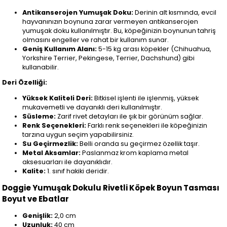
Antikanserojen Yumuşak Doku:
Derinin alt kısmında, evcil
hayvanınızın boynuna zarar vermeyen antikanserojen
yumuşak doku kullanılmıştır. Bu, köpeğinizin boynunun tahriş
olmasını engeller ve rahat bir kullanım sunar.
Geniş Kullanım Alanı:
5-15 kg arası köpekler (Chihuahua,
Yorkshire Terrier, Pekingese, Terrier, Dachshund) gibi
kullanabilir.
Deri Özelliği:
Yüksek Kaliteli Deri:
Bitkisel işlenti ile işlenmiş, yüksek
mukavemetli ve dayanıklı deri kullanılmıştır.
Süsleme:
Zarif rivet detayları ile şık bir görünüm sağlar.
Renk Seçenekleri:
Farklı renk seçenekleri ile köpeğinizin
tarzına uygun seçim yapabilirsiniz.
Su Geçirmezlik:
Belli oranda su geçirmez özellik taşır.
Metal Aksamlar:
Paslanmaz krom kaplama metal
aksesuarları ile dayanıklıdır.
Kalite:
1. sınıf hakiki deridir.
Doggie Yumuşak Dokulu Rivetli Köpek Boyun Tasması
Boyut ve Ebatlar
Genişlik:
2,0 cm
Uzunluk:
40 cm