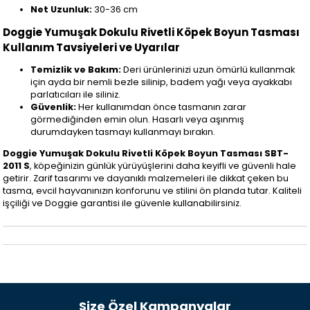
Net Uzunluk:
30-36 cm
Doggie Yumuşak Dokulu Rivetli Köpek Boyun Tasması
Kullanım Tavsiyeleri ve Uyarılar
Temizlik ve Bakım:
Deri ürünlerinizi uzun ömürlü kullanmak
için ayda bir nemli bezle silinip, badem yağı veya ayakkabı
parlatıcıları ile siliniz.
Güvenlik:
Her kullanımdan önce tasmanın zarar
görmediğinden emin olun. Hasarlı veya aşınmış
durumdayken tasmayı kullanmayı bırakın.
Doggie Yumuşak Dokulu Rivetli Köpek Boyun Tasması SBT-
2011 S
, köpeğinizin günlük yürüyüşlerini daha keyifli ve güvenli hale
getirir. Zarif tasarımı ve dayanıklı malzemeleri ile dikkat çeken bu
tasma, evcil hayvanınızın konforunu ve stilini ön planda tutar. Kaliteli
işçiliği ve Doggie garantisi ile güvenle kullanabilirsiniz.
Size Özel Kampanyalar