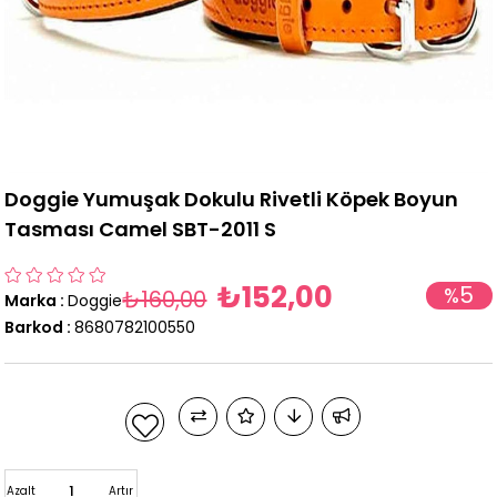
Doggie Yumuşak Dokulu Rivetli Köpek Boyun
Tasması Camel SBT-2011 S
₺152,00
5
%
₺160,00
Marka
:
Doggie
İndirim
Barkod
:
8680782100550
Azalt
Artır