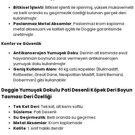
Bitkisel İşlenti
: Bitkisel işlenti ile işlenmiş, yüksek mukavemetli
ve belli oranda su geçirmezlik özelliği bulunan gerçek deri
kullanılmıştır.
Paslanmaz Metal Aksamlar
: Paslanmaz krom kaplama
metal aksesuarlı ve kaliteli işçilik ile Doggie garantisinde
üretilmiştir.
Konfor ve Güvenlik
Antikanserojen Yumuşak Doku
: Derinin alt kısmında evcil
hayvanınızın boynuna zarar vermeyen antikanserojen
yumuşak doku kullanılmıştır.
Geniş Kullanım Alanı
: 40 kg üstü köpekler (Bullmastiff,
Rottweiler, Great Dane, Neapolitan Mastiff, Saint Bernard,
Doberman) gibi kullanabilir.
Doggie Yumuşak Dokulu Pati Desenli Köpek Deri Boyun
Tasması Deri Özelliği
Tek Kat Deri
: Tek kat, alt kısmı softlu
Süsleme
: Pati Desenli
Su Geçirmezlik
: Belli oranda su geçirmez
Metal Aksamlar
: Krom kaplamadır
Kalite
: 1. sınıf hakiki deridir