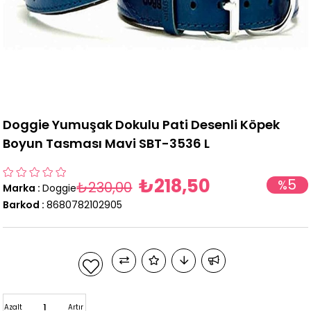
Doggie Yumuşak Dokulu Pati Desenli Köpek
Boyun Tasması Mavi SBT-3536 L
₺218,50
5
%
₺230,00
Marka
:
Doggie
İndirim
Barkod
:
8680782102905
Azalt
Artır