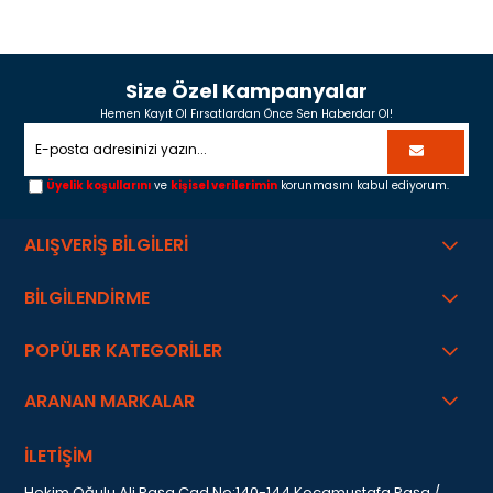
Size Özel Kampanyalar
Hemen Kayıt Ol Fırsatlardan Önce Sen Haberdar Ol!
Üyelik koşullarını
ve
kişisel verilerimin
korunmasını kabul ediyorum.
ALIŞVERİŞ BİLGİLERİ
BİLGİLENDİRME
POPÜLER KATEGORİLER
ARANAN MARKALAR
İLETİŞİM
Hekim Oğulu Ali Paşa Cad.No:140-144 Kocamustafa Paşa /