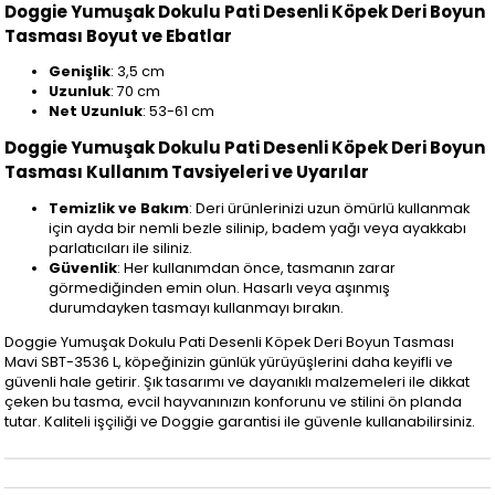
Doggie Yumuşak Dokulu Pati Desenli Köpek Deri Boyun
Tasması Boyut ve Ebatlar
Genişlik
: 3,5 cm
Uzunluk
: 70 cm
Net Uzunluk
: 53-61 cm
Doggie Yumuşak Dokulu Pati Desenli Köpek Deri Boyun
Tasması Kullanım Tavsiyeleri ve Uyarılar
Temizlik ve Bakım
: Deri ürünlerinizi uzun ömürlü kullanmak
için ayda bir nemli bezle silinip, badem yağı veya ayakkabı
parlatıcıları ile siliniz.
Güvenlik
: Her kullanımdan önce, tasmanın zarar
görmediğinden emin olun. Hasarlı veya aşınmış
durumdayken tasmayı kullanmayı bırakın.
Doggie Yumuşak Dokulu Pati Desenli Köpek Deri Boyun Tasması
Mavi SBT-3536 L, köpeğinizin günlük yürüyüşlerini daha keyifli ve
güvenli hale getirir. Şık tasarımı ve dayanıklı malzemeleri ile dikkat
çeken bu tasma, evcil hayvanınızın konforunu ve stilini ön planda
tutar. Kaliteli işçiliği ve Doggie garantisi ile güvenle kullanabilirsiniz.