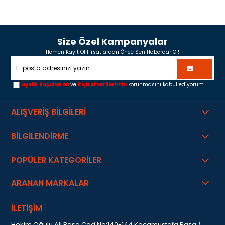
Size Özel Kampanyalar
Hemen Kayıt Ol Fırsatlardan Önce Sen Haberdar Ol!
Üyelik koşullarını
ve
kişisel verilerimin
korunmasını kabul ediyorum.
ALIŞVERİŞ BİLGİLERİ
BİLGİLENDİRME
POPÜLER KATEGORİLER
ARANAN MARKALAR
İLETİŞİM
Hekim Oğulu Ali Paşa Cad.No:140-144 Kocamustafa Paşa /