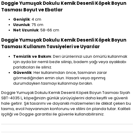
Doggie Yumuşak Dokulu Kemik Desenli Köpek Boyun
Tasması Boyut ve Ebatlar
Genişlik
: 4 cm
Uzunluk
: 75 cm
Net Uzunluk
: 58-66 cm
Doggie Yumuşak Dokulu Kemik Desenli Köpek Boyun
Tasması Kullanım Tavsiyeleri ve Uyarılar
Temizlik ve Bakım
: Deri ürünlerinizi uzun ömürlü kullanmak
için ayda bir nemli bezle silinip, badem yağı veya ayakkabı
parlatıcıları ile siliniz.
Güvenlik
: Her kullanımdan önce, tasmanın zarar
görmediğinden emin olun. Hasarlı veya aşınmış
durumdayken tasmayı kullanmayı bırakın.
Doggie Yumuşak Dokulu Kemik Desenli Köpek Boyun Tasması Siyah
SBT-4035 L, köpeğinizin günlük yürüyüşlerini daha keyifli ve güvenli
hale getirir. Şık tasarımı ve dayanıklı malzemeleri ile dikkat çeken bu
tasma, evcil hayvanınızın konforunu ve stilini ön planda tutar. Kaliteli
işçiliği ve Doggie garantisi ile güvenle kullanabilirsiniz.