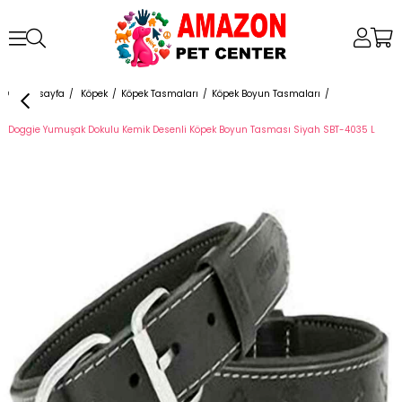
Anasayfa
Köpek
Köpek Tasmaları
Köpek Boyun Tasmaları
Doggie Yumuşak Dokulu Kemik Desenli Köpek Boyun Tasması Siyah SBT-4035 L