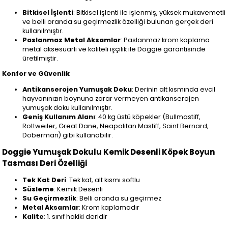
Bitkisel İşlenti
: Bitkisel işlenti ile işlenmiş, yüksek mukavemetli
ve belli oranda su geçirmezlik özelliği bulunan gerçek deri
kullanılmıştır.
Paslanmaz Metal Aksamlar
: Paslanmaz krom kaplama
metal aksesuarlı ve kaliteli işçilik ile Doggie garantisinde
üretilmiştir.
Konfor ve Güvenlik
Antikanserojen Yumuşak Doku
: Derinin alt kısmında evcil
hayvanınızın boynuna zarar vermeyen antikanserojen
yumuşak doku kullanılmıştır.
Geniş Kullanım Alanı
: 40 kg üstü köpekler (Bullmastiff,
Rottweiler, Great Dane, Neapolitan Mastiff, Saint Bernard,
Doberman) gibi kullanabilir.
Doggie Yumuşak Dokulu Kemik Desenli Köpek Boyun
Tasması Deri Özelliği
Tek Kat Deri
: Tek kat, alt kısmı softlu
Süsleme
: Kemik Desenli
Su Geçirmezlik
: Belli oranda su geçirmez
Metal Aksamlar
: Krom kaplamadır
Kalite
: 1. sınıf hakiki deridir