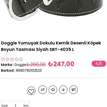
Doggie Yumuşak Dokulu Kemik Desenli Köpek
Boyun Tasması Siyah SBT-4035 L
₺247,00
5
%
₺260,00
Marka
:
Doggie
İndirim
Barkod
:
8680782102523
Azalt
Artır