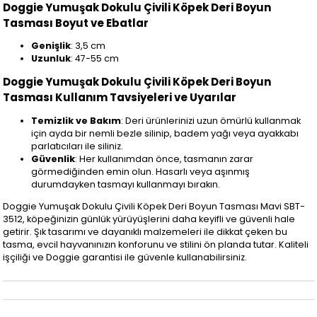
Doggie Yumuşak Dokulu Çivili Köpek Deri Boyun
Tasması Boyut ve Ebatlar
Genişlik
: 3,5 cm
Uzunluk
: 47-55 cm
Doggie Yumuşak Dokulu Çivili Köpek Deri Boyun
Tasması Kullanım Tavsiyeleri ve Uyarılar
Temizlik ve Bakım
: Deri ürünlerinizi uzun ömürlü kullanmak
için ayda bir nemli bezle silinip, badem yağı veya ayakkabı
parlatıcıları ile siliniz.
Güvenlik
: Her kullanımdan önce, tasmanın zarar
görmediğinden emin olun. Hasarlı veya aşınmış
durumdayken tasmayı kullanmayı bırakın.
Doggie Yumuşak Dokulu Çivili Köpek Deri Boyun Tasması Mavi SBT-
3512, köpeğinizin günlük yürüyüşlerini daha keyifli ve güvenli hale
getirir. Şık tasarımı ve dayanıklı malzemeleri ile dikkat çeken bu
tasma, evcil hayvanınızın konforunu ve stilini ön planda tutar. Kaliteli
işçiliği ve Doggie garantisi ile güvenle kullanabilirsiniz.