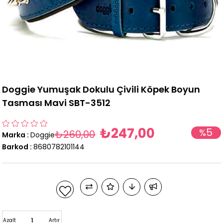
Doggie Yumuşak Dokulu Çivili Köpek Boyun
Tasması Mavi SBT-3512
₺247,00
5
%
₺260,00
Marka
:
Doggie
İndirim
Barkod
:
8680782101144
Azalt
Artır