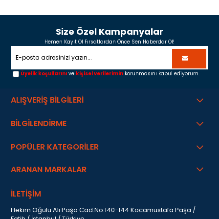
Size Özel Kampanyalar
Hemen Kayıt Ol Fırsatlardan Önce Sen Haberdar Ol!
Üyelik koşullarını
ve
kişisel verilerimin
korunmasını kabul ediyorum.
ALIŞVERİŞ BİLGİLERİ
BİLGİLENDİRME
POPÜLER KATEGORİLER
ARANAN MARKALAR
İLETİŞİM
Hekim Oğulu Ali Paşa Cad.No:140-144 Kocamustafa Paşa /
Fatih / İstanbul / Türkiye