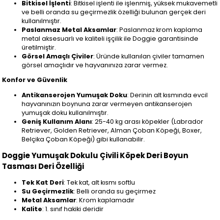
Bitkisel İşlenti
: Bitkisel işlenti ile işlenmiş, yüksek mukavemetli
ve belli oranda su geçirmezlik özelliği bulunan gerçek deri
kullanılmıştır.
Paslanmaz Metal Aksamlar
: Paslanmaz krom kaplama
metal aksesuarlı ve kaliteli işçilik ile Doggie garantisinde
üretilmiştir.
Görsel Amaçlı Çiviler
: Üründe kullanılan çiviler tamamen
görsel amaçlıdır ve hayvanınıza zarar vermez.
Konfor ve Güvenlik
Antikanserojen Yumuşak Doku
: Derinin alt kısmında evcil
hayvanınızın boynuna zarar vermeyen antikanserojen
yumuşak doku kullanılmıştır.
Geniş Kullanım Alanı
: 25-40 kg arası köpekler (Labrador
Retriever, Golden Retriever, Alman Çoban Köpeği, Boxer,
Belçika Çoban Köpeği) gibi kullanabilir.
Doggie Yumuşak Dokulu Çivili Köpek Deri Boyun
Tasması Deri Özelliği
Tek Kat Deri
: Tek kat, alt kısmı softlu
Su Geçirmezlik
: Belli oranda su geçirmez
Metal Aksamlar
: Krom kaplamadır
Kalite
: 1. sınıf hakiki deridir