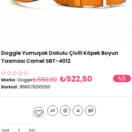
Doggie Yumuşak Dokulu Çivili Köpek Boyun
Tasması Camel SBT-4012
₺522,50
5
%
₺550,00
Marka
:
Doggie
İndirim
Barkod
:
8680782101250
Azalt
Artır