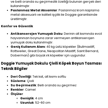
ve belli oranda su geçirmezlik özelliği bulunan gerçek deri
kullanılmıştır.
Paslanmaz Metal Aksamlar
: Paslanmaz krom kaplama
metal aksesuarlı ve kaliteli işçilik ile Doggie garantisinde
üretilmiştir.
Konfor ve Güvenlik
Antikanserojen Yumuşak Doku
: Derinin alt kısmında evcil
hayvanınızın boynuna zarar vermeyen antikanserojen
yumuşak doku kullanılmıştır.
Geniş Kullanım Alanı
: 40 kg üstü köpekler (Bullmastiff,
Rottweiler, Great Dane, Neapolitan Mastiff, Saint Bernard,
Doberman) gibi büyük ırk köpekler için uygundur.
Doggie Yumuşak Dokulu Çivili Köpek Boyun Tasması
Teknik Bilgiler
Deri Özelliği
: Tek kat, alt kısmı softlu
Süsleme
: Çivili
Su Geçirmezlik
: Belli oranda su geçirmez
Renkler
: Camel
Ölçüler
:
Genişlik
: 4 cm
Uzunluk
: 52-60 cm