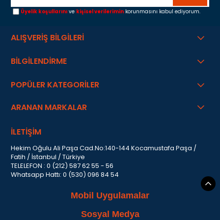
Üyelik koşullarını
ve
kişisel verilerimin
korunmasını kabul ediyorum.
ALIŞVERİŞ BİLGİLERİ
BİLGİLENDİRME
POPÜLER KATEGORİLER
ARANAN MARKALAR
İLETİŞİM
Hekim Oğulu Ali Paşa Cad.No:140-144 Kocamustafa Paşa /
Fatih / İstanbul / Türkiye
TELELEFON : 0 (212) 587 62 55 - 56
Whatsapp Hattı: 0 (530) 096 84 54
Mobil Uygulamalar
Sosyal Medya