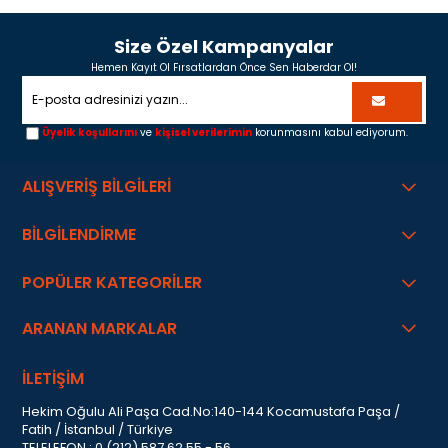
Size Özel Kampanyalar
Hemen Kayıt Ol Fırsatlardan Önce Sen Haberdar Ol!
Üyelik koşullarını
ve
kişisel verilerimin
korunmasını kabul ediyorum.
ALIŞVERİŞ BİLGİLERİ
BİLGİLENDİRME
POPÜLER KATEGORİLER
ARANAN MARKALAR
İLETİŞİM
Hekim Oğulu Ali Paşa Cad.No:140-144 Kocamustafa Paşa /
Fatih / İstanbul / Türkiye
TELELEFON : 0 (212) 587 62 55 - 56