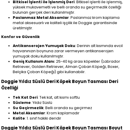
Bitkisel İşlenti ile İşlenmiş Deri
: Bitkisel işlenti ile işlenmiş,
yüksek mukavemetli ve belli oranda su geçirmezlik özelliği
bulunan gerçek deri kullanılmıştır.
Paslanmaz Metal Aksamlar
: Paslanmaz krom kaplama
metal aksesuarlı ve kaliteli işçilik ile Doggie garantisinde
üretilmiştir.
Konfor ve Güvenlik
Antikanserojen Yumuşak Doku
: Derinin alt kısmında evcil
hayvanınızın boynuna zarar vermeyen antikanserojen
yumuşak doku kullanılmıştır.
Geniş Kullanım Alanı
: 25-40 kg arası köpekler (Labrador
Retriever, Golden Retriever, Alman Çoban Köpeği, Boxer,
Belçika Çoban Köpeği) gibi kullanabilir.
Doggie Yıldız Süslü Deri Köpek Boyun Tasması Deri
Özelliği
Tek Kat Deri
: Tek kat, alt kısmı softlu
Süsleme
: Yıldız Süslü
Su Geçirmezlik
: Belli oranda su geçirmez
Metal Aksamlar
: Krom kaplamadır
Kalite
: 1. sınıf hakiki deridir
Doggie Yıldız Süslü Deri Köpek Boyun Tasması Boyut