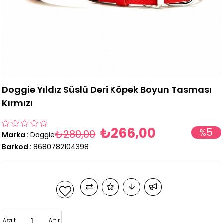
Doggie Yıldız Süslü Deri Köpek Boyun Tasması
Kırmızı
₺266,00
5
%
₺280,00
Marka
:
Doggie
İndirim
Barkod
:
8680782104398
Azalt
Artır