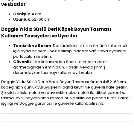
ve Ebatlar
Genişlik
: 4 cm
Uzunluk
: 52-60 cm
Doggie Yıldız Süslü Deri Köpek Boyun Tasması
Kullanım Tavsiyeleri ve Uyarılar
Temizlik ve Bakım
: Deri ürünlerinizi uzun ömürlü kullanmak
için ayda bir nemli bezle silinip, badem yağı veya ayakkabı
parlatıcıları ile siliniz.
Güvenlik
: Her kullanımdan önce, tasmanın zarar
görmediğinden emin olun. Hasarlı veya aşınmış
durumdayken tasmayı kullanmayı bırakın.
Doggie Yıldız Süslü Deri Köpek Boyun Tasması Kırmızı 4x52-60 cm,
köpeğinizin günlük yürüyüşlerini daha keyifli ve güvenli hale getirir.
Şık yıldız süslemeleri ve dayanıklı malzemeleri ile dikkat çeken bu
tasma, evcil hayvanınızın konforunu ve stilini ön planda tutar. Kaliteli
işçiliği ve Doggie garantisi ile güvenle kullanabilirsiniz.