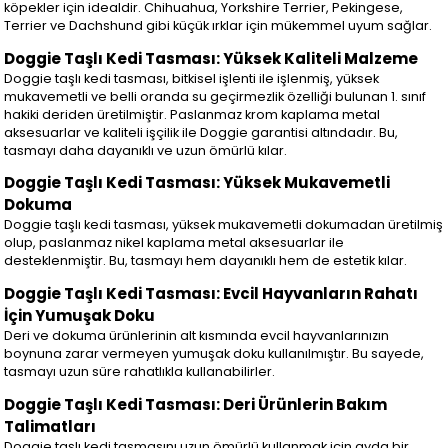
köpekler için idealdir. Chihuahua, Yorkshire Terrier, Pekingese,
Terrier ve Dachshund gibi küçük ırklar için mükemmel uyum sağlar.
Doggie Taşlı Kedi Tasması: Yüksek Kaliteli Malzeme
Doggie taşlı kedi tasması, bitkisel işlenti ile işlenmiş, yüksek
mukavemetli ve belli oranda su geçirmezlik özelliği bulunan 1. sınıf
hakiki deriden üretilmiştir. Paslanmaz krom kaplama metal
aksesuarlar ve kaliteli işçilik ile Doggie garantisi altındadır. Bu,
tasmayı daha dayanıklı ve uzun ömürlü kılar.
Doggie Taşlı Kedi Tasması: Yüksek Mukavemetli
Dokuma
Doggie taşlı kedi tasması, yüksek mukavemetli dokumadan üretilmiş
olup, paslanmaz nikel kaplama metal aksesuarlar ile
desteklenmiştir. Bu, tasmayı hem dayanıklı hem de estetik kılar.
Doggie Taşlı Kedi Tasması: Evcil Hayvanların Rahatı
İçin Yumuşak Doku
Deri ve dokuma ürünlerinin alt kısmında evcil hayvanlarınızın
boynuna zarar vermeyen yumuşak doku kullanılmıştır. Bu sayede,
tasmayı uzun süre rahatlıkla kullanabilirler.
Doggie Taşlı Kedi Tasması: Deri Ürünlerin Bakım
Talimatları
Doggie taşlı kedi tasmasını uzun ömürlü kullanmak için ayda bir