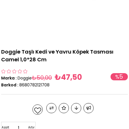
Doggie Taşlı Kedi ve Yavru Köpek Tasması
Camel 1,0*28 Cm
₺47,50
5
%
₺50,00
Marka
:
Doggie
İndirim
Barkod
:
8680782121708
Azalt
Artır