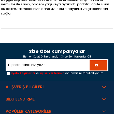
nemli bezle silinip, badem yağı veya ayakkabı parlatıcıları ile siliniz.
Bu bakım, tasmalarınızın daha uzun süre dayanıklı ve şık kalmasını
sağlar.
Size Özel Kampanyalar
Hemen Kayıt Ol Fırsatlardan Önce Sen Haberdar Ol!
Üyelik koşullarını
ve
kişisel verilerimin
korunmasını kabul ediyorum.
ALIŞVERİŞ BİLGİLERİ
BİLGİLENDİRME
POPÜLER KATEGORİLER