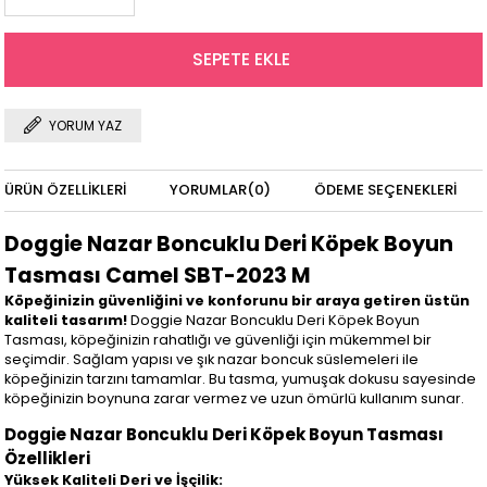
YORUM YAZ
ÜRÜN ÖZELLIKLERI
YORUMLAR
(0)
ÖDEME SEÇENEKLERI
Doggie Nazar Boncuklu Deri Köpek Boyun
Tasması Camel SBT-2023 M
Köpeğinizin güvenliğini ve konforunu bir araya getiren üstün
kaliteli tasarım!
Doggie Nazar Boncuklu Deri Köpek Boyun
Tasması, köpeğinizin rahatlığı ve güvenliği için mükemmel bir
seçimdir. Sağlam yapısı ve şık nazar boncuk süslemeleri ile
köpeğinizin tarzını tamamlar. Bu tasma, yumuşak dokusu sayesinde
köpeğinizin boynuna zarar vermez ve uzun ömürlü kullanım sunar.
Doggie Nazar Boncuklu Deri Köpek Boyun Tasması
Özellikleri
Yüksek Kaliteli Deri ve İşçilik: