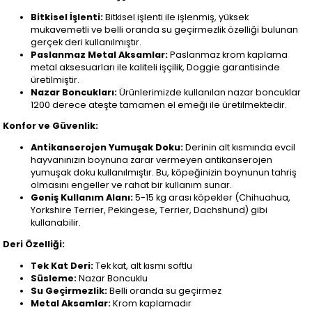
Bitkisel İşlenti:
Bitkisel işlenti ile işlenmiş, yüksek
mukavemetli ve belli oranda su geçirmezlik özelliği bulunan
gerçek deri kullanılmıştır.
Paslanmaz Metal Aksamlar:
Paslanmaz krom kaplama
metal aksesuarları ile kaliteli işçilik, Doggie garantisinde
üretilmiştir.
Nazar Boncukları:
Ürünlerimizde kullanılan nazar boncuklar
1200 derece ateşte tamamen el emeği ile üretilmektedir.
Konfor ve Güvenlik:
Antikanserojen Yumuşak Doku:
Derinin alt kısmında evcil
hayvanınızın boynuna zarar vermeyen antikanserojen
yumuşak doku kullanılmıştır. Bu, köpeğinizin boynunun tahriş
olmasını engeller ve rahat bir kullanım sunar.
Geniş Kullanım Alanı:
5-15 kg arası köpekler (Chihuahua,
Yorkshire Terrier, Pekingese, Terrier, Dachshund) gibi
kullanabilir.
Deri Özelliği:
Tek Kat Deri:
Tek kat, alt kısmı softlu
Süsleme:
Nazar Boncuklu
Su Geçirmezlik:
Belli oranda su geçirmez
Metal Aksamlar:
Krom kaplamadır