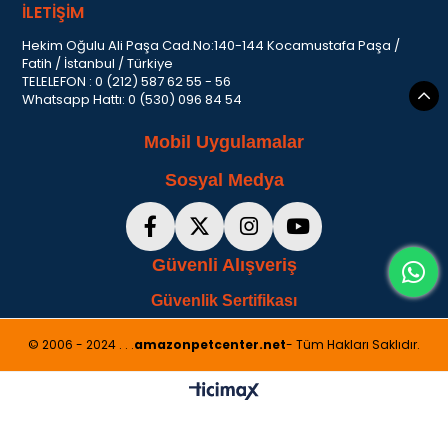
İLETİŞİM
Hekim Oğulu Ali Paşa Cad.No:140-144 Kocamustafa Paşa /
Fatih / İstanbul / Türkiye
TELELEFON : 0 (212) 587 62 55 - 56
Whatsapp Hattı: 0 (530) 096 84 54
Mobil Uygulamalar
Sosyal Medya
Güvenli Alışveriş
Güvenlik Sertifikası
© 2006 - 2024 . . .
amazonpetcenter.net
- Tüm Hakları Saklıdır.