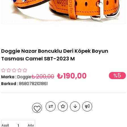
Doggie Nazar Boncuklu Deri Köpek Boyun
Tasması Camel SBT-2023 M
₺190,00
5
%
₺200,00
Marka
:
Doggie
İndirim
Barkod
:
8680782101861
Azalt
Artır