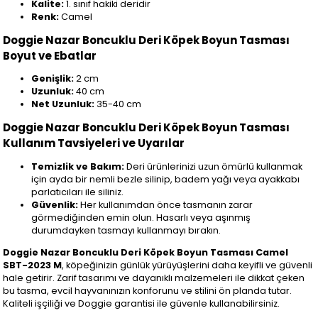
Kalite:
1. sınıf hakiki deridir
Renk:
Camel
Doggie Nazar Boncuklu Deri Köpek Boyun Tasması
Boyut ve Ebatlar
Genişlik:
2 cm
Uzunluk:
40 cm
Net Uzunluk:
35-40 cm
Doggie Nazar Boncuklu Deri Köpek Boyun Tasması
Kullanım Tavsiyeleri ve Uyarılar
Temizlik ve Bakım:
Deri ürünlerinizi uzun ömürlü kullanmak
için ayda bir nemli bezle silinip, badem yağı veya ayakkabı
parlatıcıları ile siliniz.
Güvenlik:
Her kullanımdan önce tasmanın zarar
görmediğinden emin olun. Hasarlı veya aşınmış
durumdayken tasmayı kullanmayı bırakın.
Doggie Nazar Boncuklu Deri Köpek Boyun Tasması Camel
SBT-2023 M
, köpeğinizin günlük yürüyüşlerini daha keyifli ve güvenli
hale getirir. Zarif tasarımı ve dayanıklı malzemeleri ile dikkat çeken
bu tasma, evcil hayvanınızın konforunu ve stilini ön planda tutar.
Kaliteli işçiliği ve Doggie garantisi ile güvenle kullanabilirsiniz.