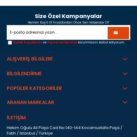
Size Özel Kampanyalar
Hemen Kayıt Ol Fırsatlardan Önce Sen Haberdar Ol!
Üyelik koşullarını
ve
kişisel verilerimin
korunmasını kabul ediyorum.
ALIŞVERİŞ BİLGİLERİ
BİLGİLENDİRME
POPÜLER KATEGORİLER
ARANAN MARKALAR
İLETİŞİM
Hekim Oğulu Ali Paşa Cad.No:140-144 Kocamustafa Paşa /
Fatih / İstanbul / Türkiye