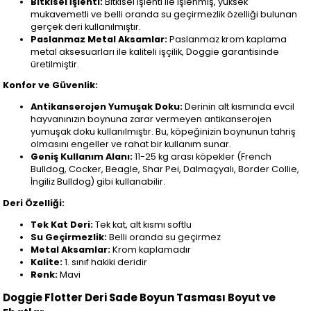
Bitkisel İşlenti:
Bitkisel işlenti ile işlenmiş, yüksek
mukavemetli ve belli oranda su geçirmezlik özelliği bulunan
gerçek deri kullanılmıştır.
Paslanmaz Metal Aksamlar:
Paslanmaz krom kaplama
metal aksesuarları ile kaliteli işçilik, Doggie garantisinde
üretilmiştir.
Konfor ve Güvenlik:
Antikanserojen Yumuşak Doku:
Derinin alt kısmında evcil
hayvanınızın boynuna zarar vermeyen antikanserojen
yumuşak doku kullanılmıştır. Bu, köpeğinizin boynunun tahriş
olmasını engeller ve rahat bir kullanım sunar.
Geniş Kullanım Alanı:
11-25 kg arası köpekler (French
Bulldog, Cocker, Beagle, Shar Pei, Dalmaçyalı, Border Collie,
İngiliz Bulldog) gibi kullanabilir.
Deri Özelliği:
Tek Kat Deri:
Tek kat, alt kısmı softlu
Su Geçirmezlik:
Belli oranda su geçirmez
Metal Aksamlar:
Krom kaplamadır
Kalite:
1. sınıf hakiki deridir
Renk:
Mavi
Doggie Flotter Deri Sade Boyun Tasması Boyut ve