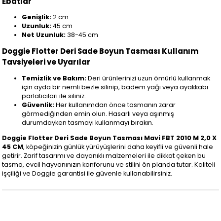
Ebatlar
Genişlik:
2 cm
Uzunluk:
45 cm
Net Uzunluk:
38-45 cm
Doggie Flotter Deri Sade Boyun Tasması Kullanım
Tavsiyeleri ve Uyarılar
Temizlik ve Bakım:
Deri ürünlerinizi uzun ömürlü kullanmak
için ayda bir nemli bezle silinip, badem yağı veya ayakkabı
parlatıcıları ile siliniz.
Güvenlik:
Her kullanımdan önce tasmanın zarar
görmediğinden emin olun. Hasarlı veya aşınmış
durumdayken tasmayı kullanmayı bırakın.
Doggie Flotter Deri Sade Boyun Tasması Mavi FBT 2010 M 2,0 X
45 CM
, köpeğinizin günlük yürüyüşlerini daha keyifli ve güvenli hale
getirir. Zarif tasarımı ve dayanıklı malzemeleri ile dikkat çeken bu
tasma, evcil hayvanınızın konforunu ve stilini ön planda tutar. Kaliteli
işçiliği ve Doggie garantisi ile güvenle kullanabilirsiniz.