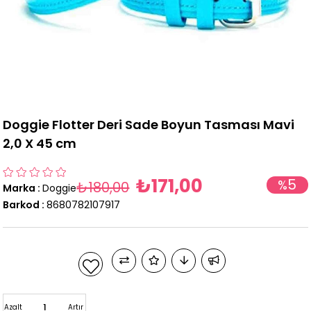
Doggie Flotter Deri Sade Boyun Tasması Mavi
2,0 X 45 cm
₺171,00
5
%
₺180,00
Marka
:
Doggie
İndirim
Barkod
:
8680782107917
Azalt
Artır