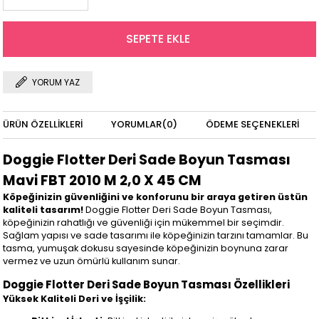
YORUM YAZ
ÜRÜN ÖZELLIKLERI
YORUMLAR
(0)
ÖDEME SEÇENEKLERI
Doggie Flotter Deri Sade Boyun Tasması
Mavi FBT 2010 M 2,0 X 45 CM
Köpeğinizin güvenliğini ve konforunu bir araya getiren üstün
kaliteli tasarım!
Doggie Flotter Deri Sade Boyun Tasması,
köpeğinizin rahatlığı ve güvenliği için mükemmel bir seçimdir.
Sağlam yapısı ve sade tasarımı ile köpeğinizin tarzını tamamlar. Bu
tasma, yumuşak dokusu sayesinde köpeğinizin boynuna zarar
vermez ve uzun ömürlü kullanım sunar.
Doggie Flotter Deri Sade Boyun Tasması Özellikleri
Yüksek Kaliteli Deri ve İşçilik: