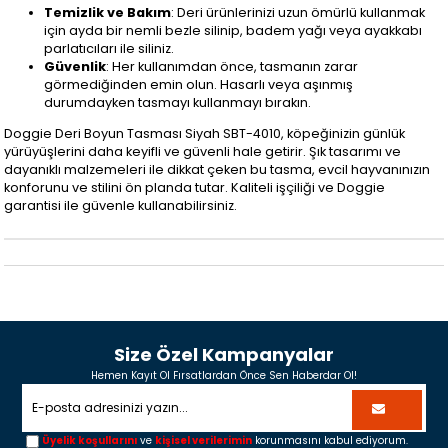
Temizlik ve Bakım
: Deri ürünlerinizi uzun ömürlü kullanmak
için ayda bir nemli bezle silinip, badem yağı veya ayakkabı
parlatıcıları ile siliniz.
Güvenlik
: Her kullanımdan önce, tasmanın zarar
görmediğinden emin olun. Hasarlı veya aşınmış
durumdayken tasmayı kullanmayı bırakın.
Doggie Deri Boyun Tasması Siyah SBT-4010, köpeğinizin günlük
yürüyüşlerini daha keyifli ve güvenli hale getirir. Şık tasarımı ve
dayanıklı malzemeleri ile dikkat çeken bu tasma, evcil hayvanınızın
konforunu ve stilini ön planda tutar. Kaliteli işçiliği ve Doggie
garantisi ile güvenle kullanabilirsiniz.
Size Özel Kampanyalar
Hemen Kayıt Ol Fırsatlardan Önce Sen Haberdar Ol!
Üyelik koşullarını
ve
kişisel verilerimin
korunmasını kabul ediyorum.