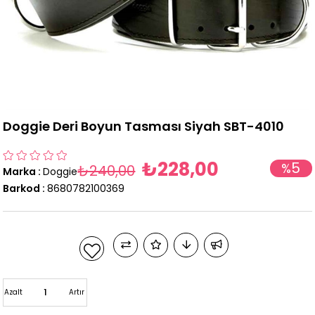
Doggie Deri Boyun Tasması Siyah SBT-4010
₺228,00
5
%
₺240,00
Marka
:
Doggie
İndirim
Barkod
:
8680782100369
Azalt
Artır