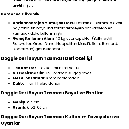
metal aksesuarlı ve kaliteli işçilik ile Doggie garantisinde
üretilmiştir.
Konfor ve Güvenlik
Antikanserojen Yumuşak Doku
: Derinin alt kısmında evcil
hayvanınızın boynuna zarar vermeyen antikanserojen
yumuşak doku kullanılmıştır.
Geniş Kullanım Alanı
: 40 kg üstü köpekler (Bullmastiff,
Rottweiler, Great Dane, Neapolitan Mastiff, Saint Bernard,
Doberman) gibi kullanabilir.
Doggie Deri Boyun Tasması Deri Özelliği
Tek Kat Deri
: Tek kat, alt kısmı softlu
Su Geçirmezlik
: Belli oranda su geçirmez
Metal Aksamlar
: Krom kaplamadır
Kalite
: 1. sınıf hakiki deridir
Doggie Deri Boyun Tasması Boyut ve Ebatlar
Genişlik
: 4 cm
Uzunluk
: 52-60 cm
Doggie Deri Boyun Tasması Kullanım Tavsiyeleri ve
Uyarılar