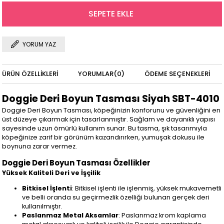
YORUM YAZ
ÜRÜN ÖZELLIKLERI
YORUMLAR
(0)
ÖDEME SEÇENEKLERI
Doggie Deri Boyun Tasması Siyah SBT-4010
Doggie Deri Boyun Tasması, köpeğinizin konforunu ve güvenliğini en
üst düzeye çıkarmak için tasarlanmıştır. Sağlam ve dayanıklı yapısı
sayesinde uzun ömürlü kullanım sunar. Bu tasma, şık tasarımıyla
köpeğinize zarif bir görünüm kazandırırken, yumuşak dokusu ile
boynuna zarar vermez.
Doggie Deri Boyun Tasması Özellikler
Yüksek Kaliteli Deri ve İşçilik
Bitkisel İşlenti
: Bitkisel işlenti ile işlenmiş, yüksek mukavemetli
ve belli oranda su geçirmezlik özelliği bulunan gerçek deri
kullanılmıştır.
Paslanmaz Metal Aksamlar
: Paslanmaz krom kaplama