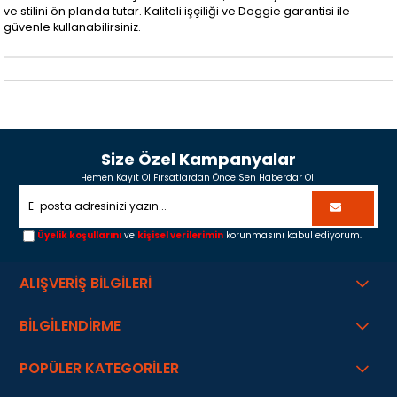
ve stilini ön planda tutar. Kaliteli işçiliği ve Doggie garantisi ile
güvenle kullanabilirsiniz.
Size Özel Kampanyalar
Hemen Kayıt Ol Fırsatlardan Önce Sen Haberdar Ol!
Üyelik koşullarını
ve
kişisel verilerimin
korunmasını kabul ediyorum.
ALIŞVERİŞ BİLGİLERİ
BİLGİLENDİRME
POPÜLER KATEGORİLER