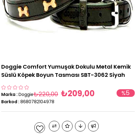
Doggie Comfort Yumuşak Dokulu Metal Kemik
Süslü Köpek Boyun Tasması SBT-3062 Siyah
₺209,00
5
%
₺220,00
Marka
:
Doggie
İndirim
Barkod
:
8680782104978