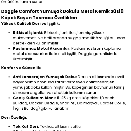
ömürlü kullanım sunar.
Doggie Comfort Yumuşak Dokulu Metal Kemik Süslü
Köpek Boyun Tasması Özellikleri
Yüksek Kaliteli Deri ve İşçilik:
Bitkisel İşlenti:
Bitkisel işlenti ile işlenmiş, yüksek
mukavemetli ve belli oranda su geçirmezlik özelliği bulunan
gerçek deri kullanılmıştır.
Paslanmaz Metal Aksamlar:
Paslanmaz krom kaplama
metal aksesuarları ile kaliteli işçilik, Doggie garantisinde
üretilmiştir.
Konfor ve Güvenlik:
Antikanserojen Yumuşak Doku:
Derinin alt kısmında evcil
hayvanınızın boynuna zarar vermeyen antikanserojen
yumuşak doku kullanılmıştır. Bu, köpeğinizin boynunun tahriş
olmasını engeller ve rahat bir kullanım sunar.
Geniş Kullanım Alanı:
11-25 kg arası köpekler (French
Bulldog, Cocker, Beagle, Shar Pei, Dalmaçyalı, Border Collie,
İngiliz Bulldog) gibi kullanabilir.
Deri Özelliği:
Tek Kat Deri:
Tek kat, alt kısmı softlu