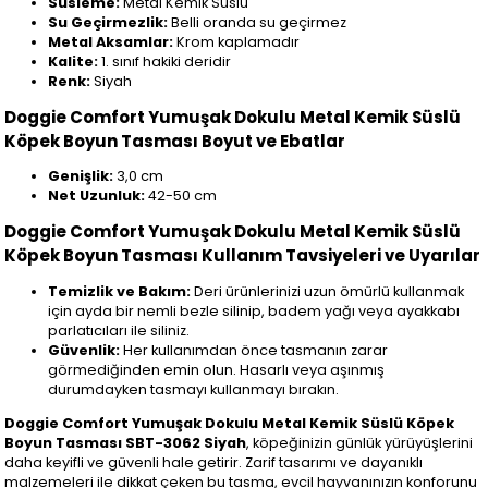
Süsleme:
Metal Kemik Süslü
Su Geçirmezlik:
Belli oranda su geçirmez
Metal Aksamlar:
Krom kaplamadır
Kalite:
1. sınıf hakiki deridir
Renk:
Siyah
Doggie Comfort Yumuşak Dokulu Metal Kemik Süslü
Köpek Boyun Tasması Boyut ve Ebatlar
Genişlik:
3,0 cm
Net Uzunluk:
42-50 cm
Doggie Comfort Yumuşak Dokulu Metal Kemik Süslü
Köpek Boyun Tasması Kullanım Tavsiyeleri ve Uyarılar
Temizlik ve Bakım:
Deri ürünlerinizi uzun ömürlü kullanmak
için ayda bir nemli bezle silinip, badem yağı veya ayakkabı
parlatıcıları ile siliniz.
Güvenlik:
Her kullanımdan önce tasmanın zarar
görmediğinden emin olun. Hasarlı veya aşınmış
durumdayken tasmayı kullanmayı bırakın.
Doggie Comfort Yumuşak Dokulu Metal Kemik Süslü Köpek
Boyun Tasması SBT-3062 Siyah
, köpeğinizin günlük yürüyüşlerini
daha keyifli ve güvenli hale getirir. Zarif tasarımı ve dayanıklı
malzemeleri ile dikkat çeken bu tasma, evcil hayvanınızın konforunu