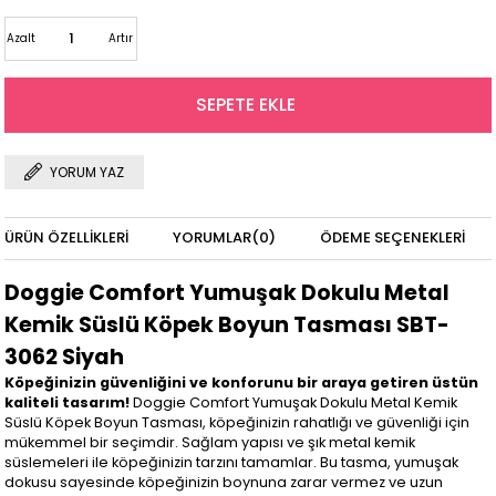
Azalt
Artır
YORUM YAZ
ÜRÜN ÖZELLIKLERI
YORUMLAR
(0)
ÖDEME SEÇENEKLERI
Doggie Comfort Yumuşak Dokulu Metal
Kemik Süslü Köpek Boyun Tasması SBT-
3062 Siyah
Köpeğinizin güvenliğini ve konforunu bir araya getiren üstün
kaliteli tasarım!
Doggie Comfort Yumuşak Dokulu Metal Kemik
Süslü Köpek Boyun Tasması, köpeğinizin rahatlığı ve güvenliği için
mükemmel bir seçimdir. Sağlam yapısı ve şık metal kemik
süslemeleri ile köpeğinizin tarzını tamamlar. Bu tasma, yumuşak
dokusu sayesinde köpeğinizin boynuna zarar vermez ve uzun