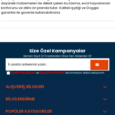
dayanıklı malzemeleri ile dikkat çeken bu tasma, evcil hayvanınızın
konforunu ve stilini ön planda tutar. Kaliteli işçiliği ve Doggie
garantisi ile güvenle kullanabilirsiniz.
Size Özel Kampanyalar
Hemen Kayıt Ol Fırsatlardan Önce Sen Haberdar Ol!
Üyelik koşullarını
ve
kişisel verilerimin
korunmasını kabul ediyorum.
ALIŞVERİŞ BİLGİLERİ
BİLGİLENDİRME
POPÜLER KATEGORİLER