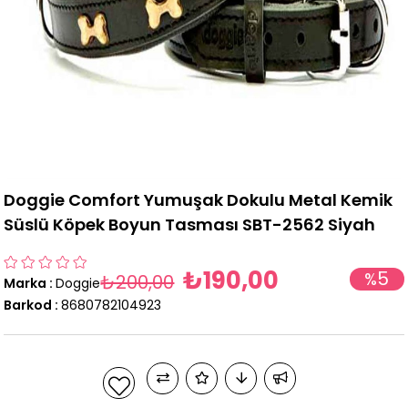
Doggie Comfort Yumuşak Dokulu Metal Kemik
Süslü Köpek Boyun Tasması SBT-2562 Siyah
₺190,00
5
%
₺200,00
Marka
:
Doggie
İndirim
Barkod
:
8680782104923