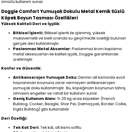
ömürlü kullanım sunar.
Doggie Comfort Yumuşak Dokulu Metal Kemik Süslü
Köpek Boyun Tasması Özellikleri
Yüksek Kaliteli Deri ve İşçilik:
Bitkisel İşlenti:
Bitkisel işlenti ile işlenmiş, yüksek
mukavemetli ve belli oranda su geçirmezlik özelliği bulunan
gerçek deri kullanılmıştır.
Paslanmaz Metal Aksamlar:
Paslanmaz krom kaplama
metal aksesuarları ile kaliteli işçilik, Doggie garantisinde
üretilmiştir.
Konfor ve Güvenlik:
Antikanserojen Yumuşak Doku:
Derinin alt kısmında evcil
hayvanınızın boynuna zarar vermeyen antikanserojen
yumuşak doku kullanılmıştır. Bu, köpeğinizin boynunun tahriş
olmasını engeller ve rahat bir kullanım sunar.
Geniş Kullanım Alanı:
11-25 kg arası köpekler (French
Bulldog, Cocker, Beagle, Shar Pei, Dalmaçyalı, Border Collie,
İngiliz Bulldog) gibi kullanabilir.
Deri Özelliği:
Tek Kat Deri:
Tek kat, alt kısmı softlu