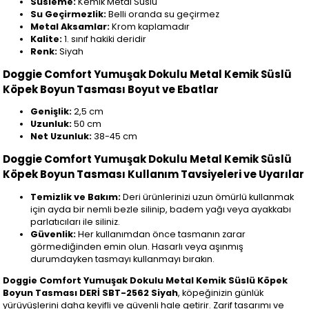
Süsleme:
Kemik Metal Süslü
Su Geçirmezlik:
Belli oranda su geçirmez
Metal Aksamlar:
Krom kaplamadır
Kalite:
1. sınıf hakiki deridir
Renk:
Siyah
Doggie Comfort Yumuşak Dokulu Metal Kemik Süslü
Köpek Boyun Tasması Boyut ve Ebatlar
Genişlik:
2,5 cm
Uzunluk:
50 cm
Net Uzunluk:
38-45 cm
Doggie Comfort Yumuşak Dokulu Metal Kemik Süslü
Köpek Boyun Tasması Kullanım Tavsiyeleri ve Uyarılar
Temizlik ve Bakım:
Deri ürünlerinizi uzun ömürlü kullanmak
için ayda bir nemli bezle silinip, badem yağı veya ayakkabı
parlatıcıları ile siliniz.
Güvenlik:
Her kullanımdan önce tasmanın zarar
görmediğinden emin olun. Hasarlı veya aşınmış
durumdayken tasmayı kullanmayı bırakın.
Doggie Comfort Yumuşak Dokulu Metal Kemik Süslü Köpek
Boyun Tasması DERİ SBT-2562 Siyah
, köpeğinizin günlük
yürüyüşlerini daha keyifli ve güvenli hale getirir. Zarif tasarımı ve