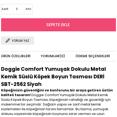
Azalt
Artır
YORUM YAZ
ÜRÜN ÖZELLIKLERI
YORUMLAR
(0)
ÖDEME SEÇENEKLERI
Doggie Comfort Yumuşak Dokulu Metal
Kemik Süslü Köpek Boyun Tasması DERİ
SBT-2562 Siyah
Köpeğinizin güvenliğini ve konforunu bir araya getiren üstün
kaliteli tasarım!
Doggie Comfort Yumuşak Dokulu Metal Kemik
Süslü Köpek Boyun Tasması, köpeğinizin rahatlığı ve güvenliği için
mükemmel bir seçimdir. Sağlam yapısı ve zarif metal kemik
süslemeleri ile köpeğinizin tarzını tamamlar. Bu tasma, yumuşak
dokusu sayesinde köpeğinizin boynuna zarar vermez ve uzun