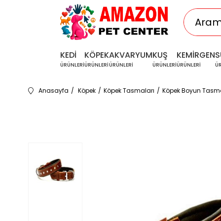
KEDİ
KÖPEK
AKVARYUM
KUŞ
KEMİRGEN
S
ÜRÜNLERİ
ÜRÜNLERİ
ÜRÜNLERİ
ÜRÜNLERİ
ÜRÜNLERİ
Ü
Anasayfa
Köpek
Köpek Tasmaları
Köpek Boyun Tasma