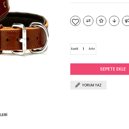
Azalt
Artır
YORUM YAZ
LERI