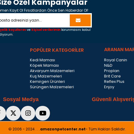
Size Özel Kampanyalar
men Kayıt Ol Fırsatlardan Önce Sen Haberdar Ol!
yelik koşullarını
ve
kişisel verilerimin
korunmasını kabul
diyorum.
ARANAN MA
POPÜLER KATEGORİLER
Kedi Maması
Royal Canin
Köpek Maması
N&D
Akvaryum Malzemeleri
Proplan
Kuş Malzemeleri
Brit Care
Kemirgen Ürünleri
Reflex Plus
Sürüngen Malzemeleri
Enjoy
Sosyal Medya
Güvenli Alışveri
© 2006 - 2024 . . .
amazonpetcenter.net
- Tüm Hakları Saklıdır.