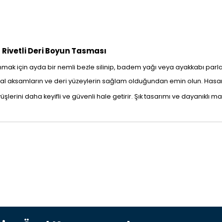
 Rivetli Deri Boyun Tasması
mak için ayda bir nemli bezle silinip, badem yağı veya ayakkabı parlatıcıl
 aksamların ve deri yüzeylerin sağlam olduğundan emin olun. Hasar
lerini daha keyifli ve güvenli hale getirir. Şık tasarımı ve dayanıklı m