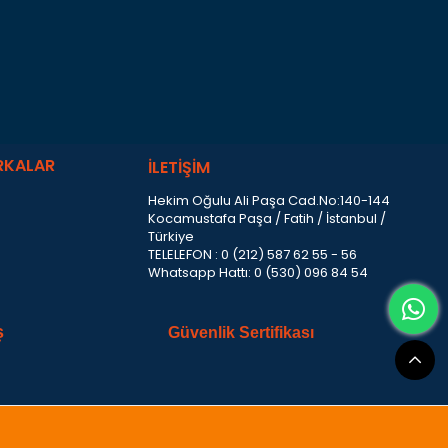
RKALAR
İLETİŞİM
Hekim Oğulu Ali Paşa Cad.No:140-144
Kocamustafa Paşa / Fatih / İstanbul /
Türkiye
TELELEFON : 0 (212) 587 62 55 - 56
Whatsapp Hattı: 0 (530) 096 84 54
ş
Güvenlik Sertifikası