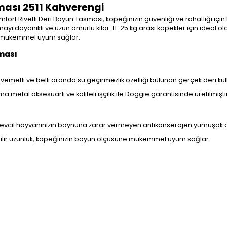
ması 2511 Kahverengi
rt Rivetli Deri Boyun Tasması, köpeğinizin güvenliği ve rahatlığı için ta
ayanıklı ve uzun ömürlü kılar. 11-25 kg arası köpekler için ideal ola
için mükemmel uyum sağlar.
sması
kavemetli ve belli oranda su geçirmezlik özelliği bulunan gerçek deri kull
etal aksesuarlı ve kaliteli işçilik ile Doggie garantisinde üretilmiştir
 evcil hayvanınızın boynuna zarar vermeyen antikanserojen yumuşak do
lir uzunluk, köpeğinizin boyun ölçüsüne mükemmel uyum sağlar.