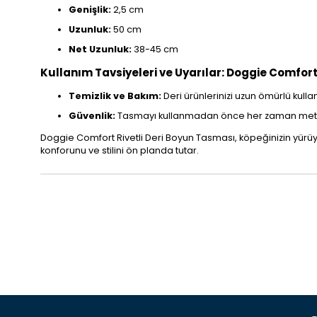
Genişlik:
2,5 cm
Uzunluk:
50 cm
Net Uzunluk:
38-45 cm
Kullanım Tavsiyeleri ve Uyarılar: Doggie Comfort
Temizlik ve Bakım:
Deri ürünlerinizi uzun ömürlü kullan
Güvenlik:
Tasmayı kullanmadan önce her zaman metal
Doggie Comfort Rivetli Deri Boyun Tasması, köpeğinizin yürüyüş
konforunu ve stilini ön planda tutar.