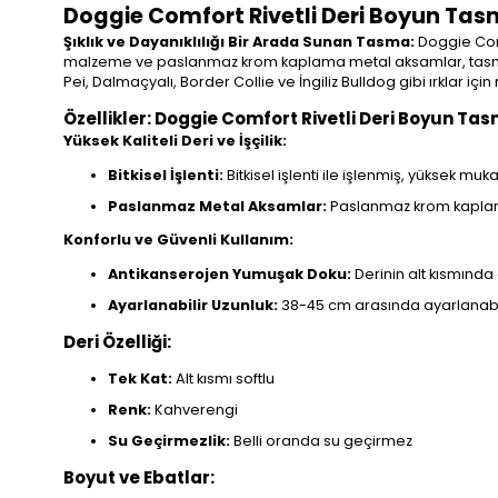
Doggie Comfort Rivetli Deri Boyun Tas
Şıklık ve Dayanıklılığı Bir Arada Sunan Tasma:
Doggie Comfo
malzeme ve paslanmaz krom kaplama metal aksamlar, tasmayı d
Pei, Dalmaçyalı, Border Collie ve İngiliz Bulldog gibi ırklar 
Özellikler: Doggie Comfort Rivetli Deri Boyun Ta
Yüksek Kaliteli Deri ve İşçilik:
Bitkisel İşlenti:
Bitkisel işlenti ile işlenmiş, yüksek mu
Paslanmaz Metal Aksamlar:
Paslanmaz krom kaplama m
Konforlu ve Güvenli Kullanım:
Antikanserojen Yumuşak Doku:
Derinin alt kısmında
Ayarlanabilir Uzunluk:
38-45 cm arasında ayarlanabi
Deri Özelliği:
Tek Kat:
Alt kısmı softlu
Renk:
Kahverengi
Su Geçirmezlik:
Belli oranda su geçirmez
Boyut ve Ebatlar: