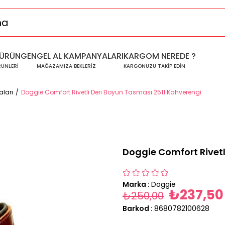
ÜRÜNGEN
GEL AL KAMPANYALARI
KARGOM NEREDE ?
RÜNLERİ
MAĞAZAMIZA BEKLERİZ
KARGONUZU TAKİP EDİN
ları
Doggie Comfort Rivetli Deri Boyun Tasması 2511 Kahverengi
Doggie Comfort Rivetl
Marka
:
Doggie
₺237,50
₺250,00
Barkod
:
8680782100628