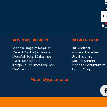
He
Ü
e
ALIŞVERİŞ BİLGİLERİ
BİLGİLENDİRME
İade ve Değişim Koşulları
Hakkımızda
Çerez(Cookie) Kullanımı
Müşteri Hizmetleri
Mesafeli Satış Sözleşmesi
Üyelik İşlemleri
Üyelik Sözleşmesi
Garanti Şartları
Kargo ve Teslimat Koşulları
Mağaza Konumumuz
Mağazamız
Sipariş Takip
Mobil Uygulamalar