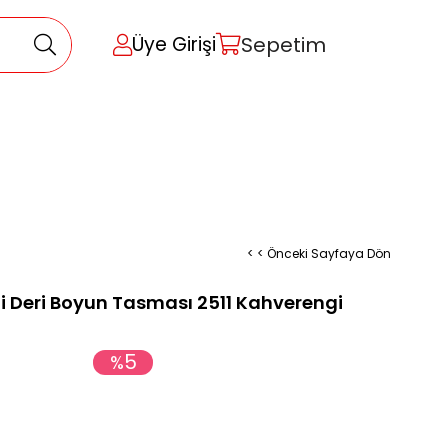
Sepetim
Üye Girişi
< < Önceki Sayfaya Dön
i Deri Boyun Tasması 2511 Kahverengi
5
%
İndirim