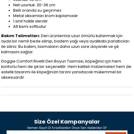
Net uzunluk: 30-36 cm
Belli oranda su geçirmez
Metal aksamları krom kaplamadır
1.sınıf hakiki deridir
Alt kısmı softludur
Bakım Talimatları:
Deri ürünlerinizi uzun ömürlü kullanmak için
ayda bir nemli bezle silinip, badem yağı veya ayakkabı parlatıcıları
ile siliniz. Bu bakım, tasmaların daha uzun süre dayanıklı ve şık
kalmasını sağlar.
Doggie Comfort Rivetli Deri Boyun Tasması, köpeğiniz için hem
konforlu hem de şık bir seçenektir. Hem kaliteli malzemeleri hem de
estetik tasarımı ile köpeğinizin tarzını yansıtacak mükemmel bir
aksesuardır.
Size Özel Kampanyalar
Hemen Kayıt Ol Fırsatlardan Önce Sen Haberdar Ol!