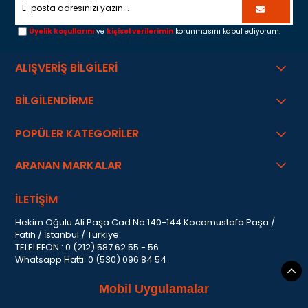
Üyelik koşullarını
ve
kişisel verilerimin
korunmasını kabul ediyorum.
ALIŞVERİŞ BİLGİLERİ
BİLGİLENDİRME
POPÜLER KATEGORİLER
ARANAN MARKALAR
İLETİŞİM
Hekim Oğulu Ali Paşa Cad.No:140-144 Kocamustafa Paşa /
Fatih / İstanbul / Türkiye
TELELEFON : 0 (212) 587 62 55 - 56
Whatsapp Hattı: 0 (530) 096 84 54
Mobil Uygulamalar