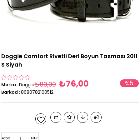
Doggie Comfort Rivetli Deri Boyun Tasması 2011
S Siyah
₺76,00
5
%
₺80,00
Marka
:
Doggie
İndirim
Barkod
:
8680782100512
Azalt
Artır