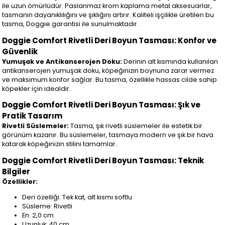
ile uzun ömürlüdür. Paslanmaz krom kaplama metal aksesuarlar,
tasmanın dayanıklılığını ve şıklığını artırır. Kaliteli işçilikle üretilen bu
tasma, Doggie garantisi ile sunulmaktadır.
Doggie Comfort Rivetli Deri Boyun Tasması: Konfor ve
Güvenlik
Yumuşak ve Antikanserojen Doku:
Derinin alt kısmında kullanılan
antikanserojen yumuşak doku, köpeğinizin boynuna zarar vermez
ve maksimum konfor sağlar. Bu tasma, özellikle hassas cilde sahip
köpekler için idealdir.
Doggie Comfort Rivetli Deri Boyun Tasması: Şık ve
Pratik Tasarım
Rivetli Süslemeler:
Tasma, şık rivetli süslemeler ile estetik bir
görünüm kazanır. Bu süslemeler, tasmaya modern ve şık bir hava
katarak köpeğinizin stilini tamamlar.
Doggie Comfort Rivetli Deri Boyun Tasması: Teknik
Bilgiler
Özellikler:
Deri özelliği: Tek kat, alt kısmı softlu
Süsleme: Rivetli
En: 2,0 cm
Uzunluk: 40 cm