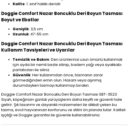
Kalite
: 1. sınıf hakiki deridir
Doggie Comfort Nazar Boncuklu Deri Boyun Tasması
Boyut ve Ebatlar
Genişlik
: 3,5 cm
Uzunluk
: 47-55 cm
Doggie Comfort Nazar Boncuklu Deri Boyun Tasması
Kullanım Tavsiyeleri ve Uyarılar
Temizlik ve Bakım
: Deri ürünlerinizi uzun ömürlü kullanmak
için ayda bir nemli bezle silinip, badem yağı veya ayakkabı
parlatıcıları ile siliniz.
Güvenlik
: Her kullanımdan önce, tasmanın zarar
görmediğinden emin olun. Hasarlı veya aşınmış
durumdayken tasmayı kullanmayı bırakın.
Doggie Comfort Nazar Boncuklu Deri Boyun Tasması SBT-3523
Siyah, köpeğinizin günlük yürüyüşlerini daha keyifli ve güvenli hale
getirir. Şık tasarımı ve dayanıklı malzemeleri ile dikkat çeken bu
tasma, evcil hayvanınızın konforunu ve stilini ön planda tutar. Kaliteli
işçiliği ve Doggie garantisi ile güvenle kullanabilirsiniz.