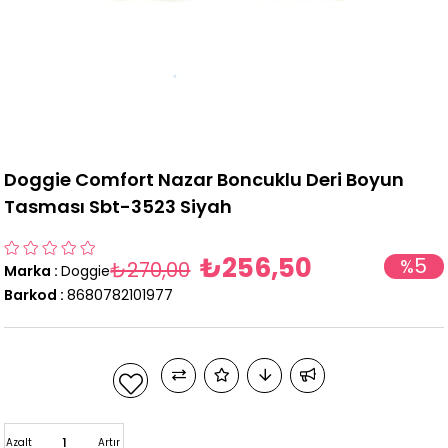
Doggie Comfort Nazar Boncuklu Deri Boyun
Tasması Sbt-3523 Siyah
₺256,50
5
%
₺270,00
Marka
:
Doggie
İndirim
Barkod
:
8680782101977
Azalt
Artır