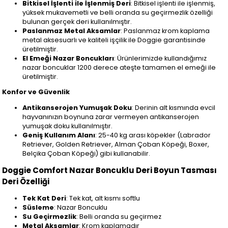
Bitkisel İşlenti ile İşlenmiş Deri
: Bitkisel işlenti ile işlenmiş,
yüksek mukavemetli ve belli oranda su geçirmezlik özelliği
bulunan gerçek deri kullanılmıştır.
Paslanmaz Metal Aksamlar
: Paslanmaz krom kaplama
metal aksesuarlı ve kaliteli işçilik ile Doggie garantisinde
üretilmiştir.
El Emeği Nazar Boncukları
: Ürünlerimizde kullandığımız
nazar boncuklar 1200 derece ateşte tamamen el emeği ile
üretilmiştir.
Konfor ve Güvenlik
Antikanserojen Yumuşak Doku
: Derinin alt kısmında evcil
hayvanınızın boynuna zarar vermeyen antikanserojen
yumuşak doku kullanılmıştır.
Geniş Kullanım Alanı
: 25-40 kg arası köpekler (Labrador
Retriever, Golden Retriever, Alman Çoban Köpeği, Boxer,
Belçika Çoban Köpeği) gibi kullanabilir.
Doggie Comfort Nazar Boncuklu Deri Boyun Tasması
Deri Özelliği
Tek Kat Deri
: Tek kat, alt kısmı softlu
Süsleme
: Nazar Boncuklu
Su Geçirmezlik
: Belli oranda su geçirmez
Metal Aksamlar
: Krom kaplamadır