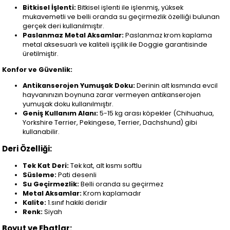
Bitkisel İşlenti:
Bitkisel işlenti ile işlenmiş, yüksek
mukavemetli ve belli oranda su geçirmezlik özelliği bulunan
gerçek deri kullanılmıştır.
Paslanmaz Metal Aksamlar:
Paslanmaz krom kaplama
metal aksesuarlı ve kaliteli işçilik ile Doggie garantisinde
üretilmiştir.
Konfor ve Güvenlik:
Antikanserojen Yumuşak Doku:
Derinin alt kısmında evcil
hayvanınızın boynuna zarar vermeyen antikanserojen
yumuşak doku kullanılmıştır.
Geniş Kullanım Alanı:
5-15 kg arası köpekler (Chihuahua,
Yorkshire Terrier, Pekingese, Terrier, Dachshund) gibi
kullanabilir.
Deri Özelliği:
Tek Kat Deri:
Tek kat, alt kısmı softlu
Süsleme:
Pati desenli
Su Geçirmezlik:
Belli oranda su geçirmez
Metal Aksamlar:
Krom kaplamadır
Kalite:
1.sınıf hakiki deridir
Renk:
Siyah
Boyut ve Ebatlar: