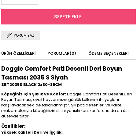
YORUM YAZ
ÜRÜN ÖZELLIKLERI
YORUMLAR
(0)
ÖDEME SEÇENEKLERI
Doggie Comfort Pati Desenli Deri Boyun
Tasması 2035 S Siyah
SBT2035S BLACK 2x30-35CM
Köpeğiniz İçin Şıklık ve Konfor:
Doggie Comfort Pati Desenli Deri
Boyun Tasması, evcil hayvanınızın günlük kullanım ihtiyaçlarını
karşılayacak şekilde tasarlanmıştır. Şık pati desenleri ve kaliteli
malzemeleriyle köpeğinizin stilini yansıtırken, konforunu da en üst
düzeyde tutar.
Özellikler:
Yüksek Kaliteli Deri ve İşçilik: