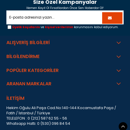
Size Özel Kampanyalar
Hemen Kayıt Ol Fırsatlardan Önce Sen Haberdar Ol!
Üyelik koşullarını
ve
kişisel verilerimin
korunmasını kabul ediyorum.
ALIŞVERİŞ BİLGİLERİ
BİLGİLENDİRME
POPÜLER KATEGORİLER
ARANAN MARKALAR
İLETİŞİM
Hekim Oğulu Ali Paşa Cad.No:140-144 Kocamustafa Paşa /
Fatih / İstanbul / Türkiye
TELELEFON : 0 (212) 587 62 55 - 56
Whatsapp Hattı: 0 (530) 096 84 54