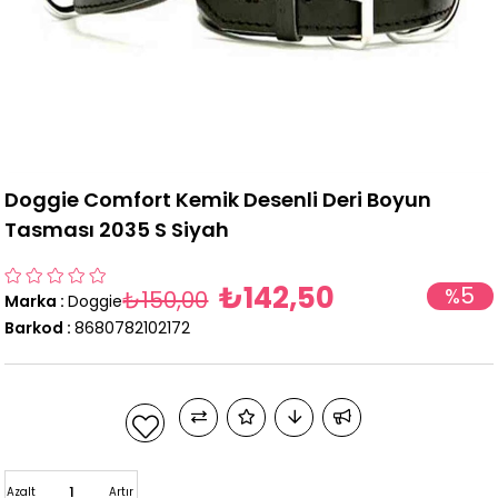
Doggie Comfort Kemik Desenli Deri Boyun
Tasması 2035 S Siyah
₺142,50
5
%
₺150,00
Marka
:
Doggie
İndirim
Barkod
:
8680782102172
Azalt
Artır