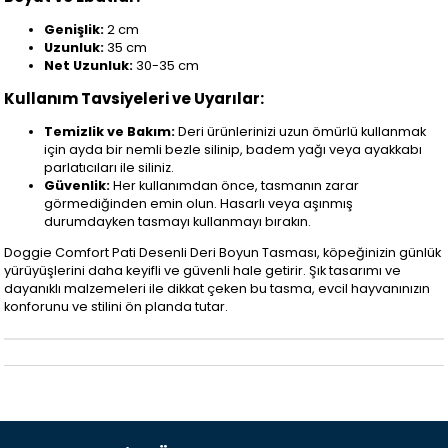
Genişlik:
2 cm
Uzunluk:
35 cm
Net Uzunluk:
30-35 cm
Kullanım Tavsiyeleri ve Uyarılar:
Temizlik ve Bakım:
Deri ürünlerinizi uzun ömürlü kullanmak
için ayda bir nemli bezle silinip, badem yağı veya ayakkabı
parlatıcıları ile siliniz.
Güvenlik:
Her kullanımdan önce, tasmanın zarar
görmediğinden emin olun. Hasarlı veya aşınmış
durumdayken tasmayı kullanmayı bırakın.
Doggie Comfort Pati Desenli Deri Boyun Tasması, köpeğinizin günlük
yürüyüşlerini daha keyifli ve güvenli hale getirir. Şık tasarımı ve
dayanıklı malzemeleri ile dikkat çeken bu tasma, evcil hayvanınızın
konforunu ve stilini ön planda tutar.