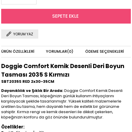
YORUM YAZ
ÜRÜN ÖZELLIKLERI
YORUMLAR
(0)
ÖDEME SEÇENEKLERI
Doggie Comfort Kemik Desenli Deri Boyun
Tasması 2035 S Kırmızı
SBT2035S RED 2x30-35CM
Dayanıklılık ve Şıklık Bir Arada:
Doggie Comfort Kemik Desenli
Deri Boyun Tasması, köpeğinizin günlük kullanım ihtiyaçlarını
karşılayacak şekilde tasarlanmıştır. Yüksek kaliteli malzemelerle
üretilen bu tasma, hem dayanıklı hem de estetik bir görünüme
sahiptir. Kırmızı rengi ve kemik desenleri ile dikkat çekerken,
köpeğinizin konforu da göz önünde bulundurulmuştur.
Özellikler: