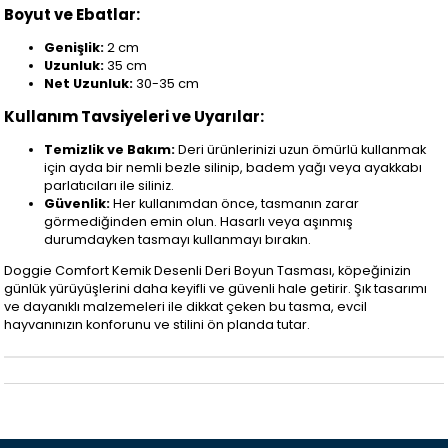
Boyut ve Ebatlar:
Genişlik:
2 cm
Uzunluk:
35 cm
Net Uzunluk:
30-35 cm
Kullanım Tavsiyeleri ve Uyarılar:
Temizlik ve Bakım:
Deri ürünlerinizi uzun ömürlü kullanmak
için ayda bir nemli bezle silinip, badem yağı veya ayakkabı
parlatıcıları ile siliniz.
Güvenlik:
Her kullanımdan önce, tasmanın zarar
görmediğinden emin olun. Hasarlı veya aşınmış
durumdayken tasmayı kullanmayı bırakın.
Doggie Comfort Kemik Desenli Deri Boyun Tasması, köpeğinizin
günlük yürüyüşlerini daha keyifli ve güvenli hale getirir. Şık tasarımı
ve dayanıklı malzemeleri ile dikkat çeken bu tasma, evcil
hayvanınızın konforunu ve stilini ön planda tutar.