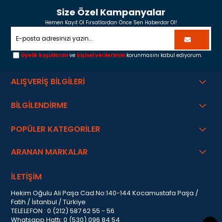
Size Özel Kampanyalar
Hemen Kayıt Ol Fırsatlardan Önce Sen Haberdar Ol!
Üyelik koşullarını
ve
kişisel verilerimin
korunmasını kabul ediyorum.
ALIŞVERİŞ BİLGİLERİ
BİLGİLENDİRME
POPÜLER KATEGORİLER
ARANAN MARKALAR
İLETİŞİM
Hekim Oğulu Ali Paşa Cad.No:140-144 Kocamustafa Paşa /
Fatih / İstanbul / Türkiye
TELELEFON : 0 (212) 587 62 55 - 56
Whatsapp Hattı: 0 (530) 096 84 54