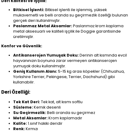
Deri Kalitesi ve İşçilik:
Bitkisel İşlenti:
Bitkisel işlenti ile işlenmiş, yüksek
mukavemetli ve belli oranda su geçirmezlik özelliği bulunan
gerçek deri kullanılmıştır.
Paslanmaz Metal Aksamlar:
Paslanmaz krom kaplama
metal aksesuarlı ve kaliteli işçilik ile Doggie garantisinde
üretilmiştir.
Konfor ve Güvenlik:
Antikanserojen Yumuşak Doku:
Derinin alt kısmında evcil
hayvanınızın boynuna zarar vermeyen antikanserojen
yumuşak doku kullanılmıştır.
Geniş Kullanım Alanı:
5-15 kg arası köpekler (Chihuahua,
Yorkshire Terrier, Pekingese, Terrier, Dachshund) gibi
kullanabilir.
Deri Özelliği:
Tek Kat Deri:
Tek kat, alt kısmı softlu
Süsleme:
Kemik desenli
Su Geçirmezlik:
Belli oranda su geçirmez
Metal Aksamlar:
Krom kaplamadır
Kalite:
1.sınıf hakiki deridir
Renk:
Kırmızı