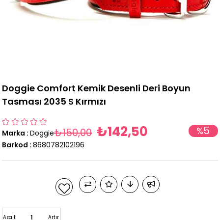
Doggie Comfort Kemik Desenli Deri Boyun
Tasması 2035 S Kırmızı
₺142,50
5
%
₺150,00
Marka
:
Doggie
İndirim
Barkod
:
8680782102196
Azalt
Artır