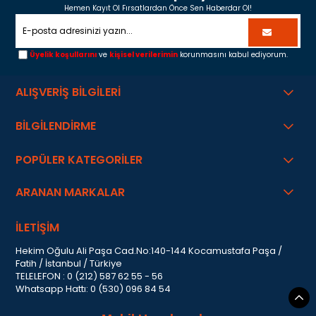
Hemen Kayıt Ol Fırsatlardan Önce Sen Haberdar Ol!
Üyelik koşullarını
ve
kişisel verilerimin
korunmasını kabul ediyorum.
ALIŞVERİŞ BİLGİLERİ
BİLGİLENDİRME
POPÜLER KATEGORİLER
ARANAN MARKALAR
İLETİŞİM
Hekim Oğulu Ali Paşa Cad.No:140-144 Kocamustafa Paşa /
Fatih / İstanbul / Türkiye
TELELEFON : 0 (212) 587 62 55 - 56
Whatsapp Hattı: 0 (530) 096 84 54