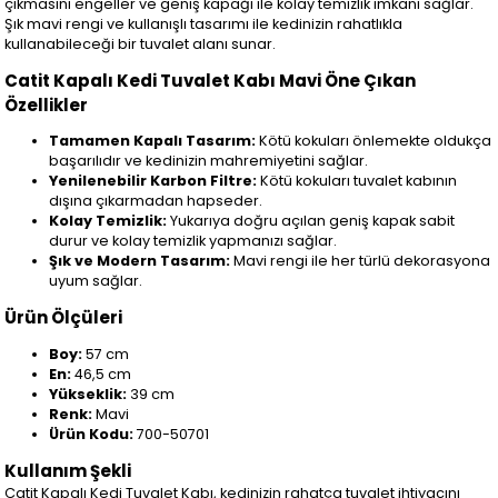
çıkmasını engeller ve geniş kapağı ile kolay temizlik imkanı sağlar.
Şık mavi rengi ve kullanışlı tasarımı ile kedinizin rahatlıkla
kullanabileceği bir tuvalet alanı sunar.
Catit Kapalı Kedi Tuvalet Kabı Mavi Öne Çıkan
Özellikler
Tamamen Kapalı Tasarım:
Kötü kokuları önlemekte oldukça
başarılıdır ve kedinizin mahremiyetini sağlar.
Yenilenebilir Karbon Filtre:
Kötü kokuları tuvalet kabının
dışına çıkarmadan hapseder.
Kolay Temizlik:
Yukarıya doğru açılan geniş kapak sabit
durur ve kolay temizlik yapmanızı sağlar.
Şık ve Modern Tasarım:
Mavi rengi ile her türlü dekorasyona
uyum sağlar.
Ürün Ölçüleri
Boy:
57 cm
En:
46,5 cm
Yükseklik:
39 cm
Renk:
Mavi
Ürün Kodu:
700-50701
Kullanım Şekli
Catit Kapalı Kedi Tuvalet Kabı, kedinizin rahatça tuvalet ihtiyacını