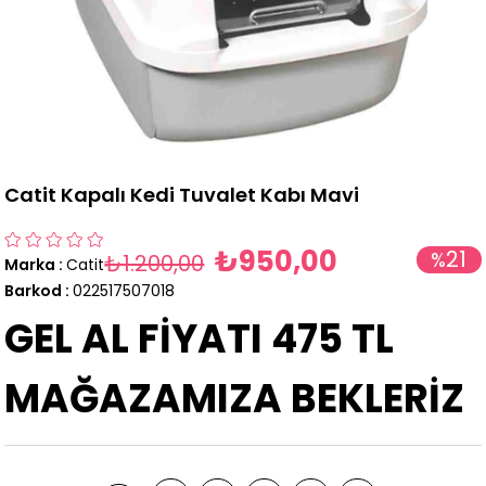
Catit Kapalı Kedi Tuvalet Kabı Mavi
₺950,00
21
%
₺1.200,00
Marka
:
Catit
İndirim
Barkod
:
022517507018
GEL AL FİYATI 475 TL
MAĞAZAMIZA BEKLERİZ