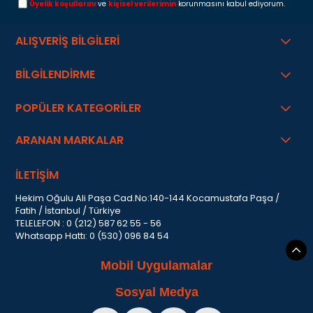
Üyelik koşullarını
ve
kişisel verilerimin
korunmasını kabul ediyorum.
ALIŞVERİŞ BİLGİLERİ
BİLGİLENDİRME
POPÜLER KATEGORİLER
ARANAN MARKALAR
İLETİŞİM
Hekim Oğulu Ali Paşa Cad.No:140-144 Kocamustafa Paşa /
Fatih / İstanbul / Türkiye
TELELEFON : 0 (212) 587 62 55 - 56
Whatsapp Hattı: 0 (530) 096 84 54
Mobil Uygulamalar
Sosyal Medya