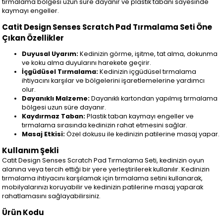
tırmalama bölgesi uzun süre dayanır ve plastik tabanı sayesinde
kaymayı engeller.
Catit Design Senses Scratch Pad Tırmalama Seti Öne
Çıkan Özellikler
Duyusal Uyarım:
Kedinizin görme, işitme, tat alma, dokunma
ve koku alma duyularını harekete geçirir.
İçgüdüsel Tırmalama:
Kedinizin içgüdüsel tırmalama
ihtiyacını karşılar ve bölgelerini işaretlemelerine yardımcı
olur.
Dayanıklı Malzeme:
Dayanıklı kartondan yapılmış tırmalama
bölgesi uzun süre dayanır.
Kaydırmaz Taban:
Plastik taban kaymayı engeller ve
tırmalama sırasında kedinizin rahat etmesini sağlar.
Masaj Etkisi:
Özel dokusu ile kedinizin patilerine masaj yapar.
Kullanım Şekli
Catit Design Senses Scratch Pad Tırmalama Seti, kedinizin oyun
alanına veya tercih ettiği bir yere yerleştirilerek kullanılır. Kedinizin
tırmalama ihtiyacını karşılamak için tırmalama setini kullanarak,
mobilyalarınızı koruyabilir ve kedinizin patilerine masaj yaparak
rahatlamasını sağlayabilirsiniz.
Ürün Kodu