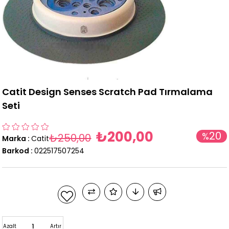
Catit Design Senses Scratch Pad Tırmalama
Seti
₺200,00
20
%
₺250,00
Marka
:
Catit
İndirim
Barkod
:
022517507254
Azalt
Artır