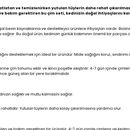
atlatan ve temizlenirken yutulan tüylerin daha rahat çıkarılması
 ve bakım gerektiren bu çim seti, kedinizin doğal ihtiyaçlarını ka
l besin kaynaklarına ve destekleyici ürünlere ihtiyaçları vardır. Bioline
ı sağlar. Bu doğal ürün, kedinizin günlük bakımının önemli bir parçası ol
nı desteklemek için ideal bir üründür. Mide sağlığını korur, sindirimi r
rine çim tohumu ekilir ve ikinci poşetle sıkıştırılır. 4-7 gün içinde çi
ce güneş alan bir yere bırakılmalıdır.
inizin sağlıklı ve mutlu kalmasını sağlar.
rahatlatır. Yutulan tüylerin daha kolay çıkarılmasına yardımcı olur.
bilen ve bakım gerektiren bir üründür. 4-7 gün içinde çimlenir ve kediniz