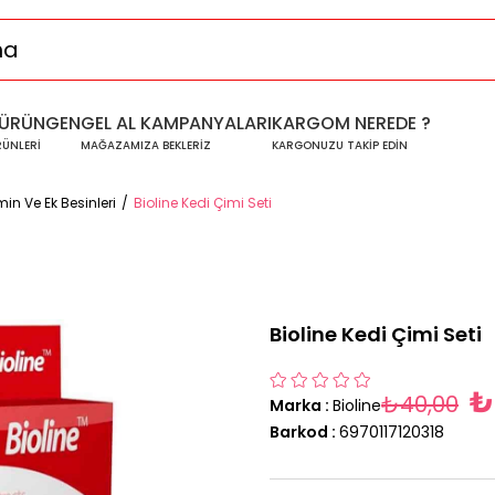
ÜRÜNGEN
GEL AL KAMPANYALARI
KARGOM NEREDE ?
RÜNLERİ
MAĞAZAMIZA BEKLERİZ
KARGONUZU TAKİP EDİN
min Ve Ek Besinleri
Bioline Kedi Çimi Seti
Bioline Kedi Çimi Seti
₺
₺40,00
Marka
:
Bioline
Barkod
:
6970117120318