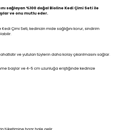
nı sağlayan %100 doğal Bioline Kedi Çimi Seti ile
rşılar ve onu mutlu eder.
 Kedi Çimi Seti, kedinizin mide sağlığını korur, sindirim
abilir.
ahatlatır ve yutulan tüylerin daha kolay çıkarılmasını sağlar.
mlenme başlar ve 4-5 cm uzunluğa eriştiğinde kedinize
in tüketimine hazır hale gelir.