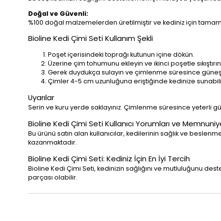
Doğal ve Güvenli:
%100 doğal malzemelerden üretilmiştir ve kediniz için tamam
Bioline Kedi Çimi Seti Kullanım Şekli
Poşet içerisindeki toprağı kutunun içine dökün.
Üzerine çim tohumunu ekleyin ve ikinci poşetle sıkıştırın
Gerek duydukça sulayın ve çimlenme süresince güneş a
Çimler 4-5 cm uzunluğuna eriştiğinde kedinize sunabilirs
Uyarılar
Serin ve kuru yerde saklayınız. Çimlenme süresince yeterli gün
Bioline Kedi Çimi Seti Kullanıcı Yorumları ve Memnuniy
Bu ürünü satın alan kullanıcılar, kedilerinin sağlık ve beslenm
kazanmaktadır.
Bioline Kedi Çimi Seti: Kediniz İçin En İyi Tercih
Bioline Kedi Çimi Seti, kedinizin sağlığını ve mutluluğunu dest
parçası olabilir.