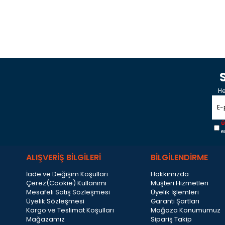
He
Ü
e
ALIŞVERİŞ BİLGİLERİ
BİLGİLENDİRME
İade ve Değişim Koşulları
Hakkımızda
Çerez(Cookie) Kullanımı
Müşteri Hizmetleri
Mesafeli Satış Sözleşmesi
Üyelik İşlemleri
Üyelik Sözleşmesi
Garanti Şartları
Kargo ve Teslimat Koşulları
Mağaza Konumumuz
Mağazamız
Sipariş Takip