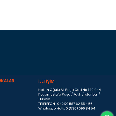
RKALAR
İLETİŞİM
Hekim Oğulu Ali Paşa Cad.No:140-144
Kocamustafa Paşa / Fatih / İstanbul /
Türkiye
TELELEFON : 0 (212) 587 62 55 - 56
Whatsapp Hattı: 0 (530) 096 84 54