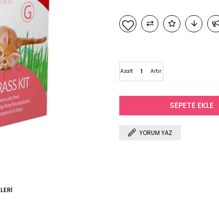
Azalt
Artır
YORUM YAZ
LERI