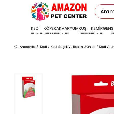
KEDİ
KÖPEK
AKVARYUM
KUŞ
KEMİRGEN
S
ÜRÜNLERİ
ÜRÜNLERİ
ÜRÜNLERİ
ÜRÜNLERİ
ÜRÜNLERİ
Ü
Anasayfa
Kedi
Kedi Sağlık Ve Bakım Ürünleri
Kedi Vita