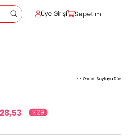
Sepetim
Üye Girişi
< < Önceki Sayfaya Dön
28,53
29
%
İndirim