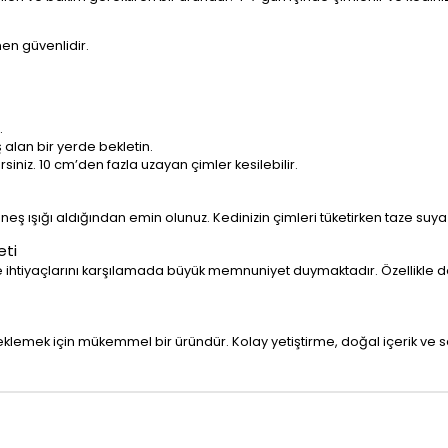
en güvenlidir.
.
lan bir yerde bekletin.
iniz. 10 cm’den fazla uzayan çimler kesilebilir.
eş ışığı aldığından emin olunuz. Kedinizin çimleri tüketirken taze suya 
eti
e ihtiyaçlarını karşılamada büyük memnuniyet duymaktadır. Özellikle doğa
eklemek için mükemmel bir üründür. Kolay yetiştirme, doğal içerik ve sağ