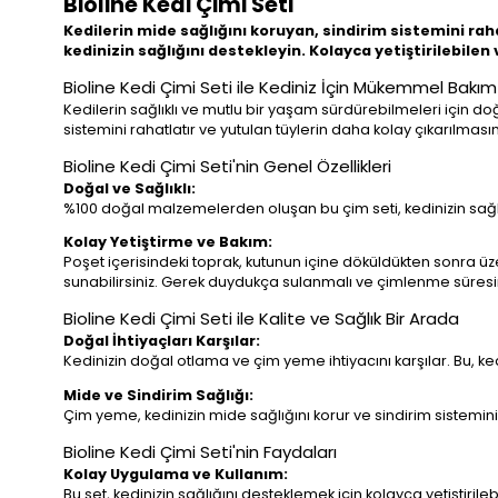
Bioline Kedi Çimi Seti
Kedilerin mide sağlığını koruyan, sindirim sistemini rah
kedinizin sağlığını destekleyin. Kolayca yetiştirilebilen
Bioline Kedi Çimi Seti ile Kediniz İçin Mükemmel Bakım
Kedilerin sağlıklı ve mutlu bir yaşam sürdürebilmeleri için doğa
sistemini rahatlatır ve yutulan tüylerin daha kolay çıkarılmasın
Bioline Kedi Çimi Seti'nin Genel Özellikleri
Doğal ve Sağlıklı:
%100 doğal malzemelerden oluşan bu çim seti, kedinizin sağlığı
Kolay Yetiştirme ve Bakım:
Poşet içerisindeki toprak, kutunun içine döküldükten sonra üze
sunabilirsiniz. Gerek duydukça sulanmalı ve çimlenme süresin
Bioline Kedi Çimi Seti ile Kalite ve Sağlık Bir Arada
Doğal İhtiyaçları Karşılar:
Kedinizin doğal otlama ve çim yeme ihtiyacını karşılar. Bu, ked
Mide ve Sindirim Sağlığı:
Çim yeme, kedinizin mide sağlığını korur ve sindirim sistemini 
Bioline Kedi Çimi Seti'nin Faydaları
Kolay Uygulama ve Kullanım:
Bu set, kedinizin sağlığını desteklemek için kolayca yetiştirile