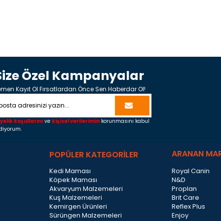
Size Özel Kampanyalar
men Kayıt Ol Fırsatlardan Önce Sen Haberdar Ol!
yelik koşullarını
ve
kişisel verilerimin
korunmasını kabul
diyorum.
ARANAN MA
POPÜLER KATEGORİLER
Kedi Maması
Royal Canin
Köpek Maması
N&D
Akvaryum Malzemeleri
Proplan
Kuş Malzemeleri
Brit Care
Kemirgen Ürünleri
Reflex Plus
Sürüngen Malzemeleri
Enjoy