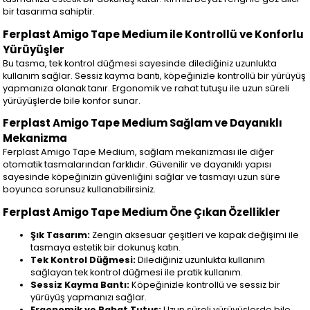
bir tasarıma sahiptir.
Ferplast Amigo Tape Medium ile Kontrollü ve Konforlu
Yürüyüşler
Bu tasma, tek kontrol düğmesi sayesinde dilediğiniz uzunlukta
kullanım sağlar. Sessiz kayma bantı, köpeğinizle kontrollü bir yürüyüş
yapmanıza olanak tanır. Ergonomik ve rahat tutuşu ile uzun süreli
yürüyüşlerde bile konfor sunar.
Ferplast Amigo Tape Medium Sağlam ve Dayanıklı
Mekanizma
Ferplast Amigo Tape Medium, sağlam mekanizması ile diğer
otomatik tasmalarından farklıdır. Güvenilir ve dayanıklı yapısı
sayesinde köpeğinizin güvenliğini sağlar ve tasmayı uzun süre
boyunca sorunsuz kullanabilirsiniz.
Ferplast Amigo Tape Medium Öne Çıkan Özellikler
Şık Tasarım:
Zengin aksesuar çeşitleri ve kapak değişimi ile
tasmaya estetik bir dokunuş katın.
Tek Kontrol Düğmesi:
Dilediğiniz uzunlukta kullanım
sağlayan tek kontrol düğmesi ile pratik kullanım.
Sessiz Kayma Bantı:
Köpeğinizle kontrollü ve sessiz bir
yürüyüş yapmanızı sağlar.
Ergonomik ve Rahat Tutuş:
Uzun süreli yürüyüşlerde bile