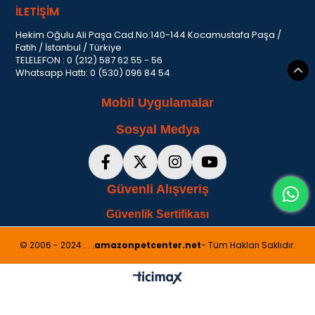
İLETİŞİM
Hekim Oğulu Ali Paşa Cad.No:140-144 Kocamustafa Paşa /
Fatih / İstanbul / Türkiye
TELELEFON : 0 (212) 587 62 55 - 56
Whatsapp Hattı: 0 (530) 096 84 54
Mobil Uygulamalar
Sosyal Medya
Güvenli Alışveriş
Güvenlik Sertifikası
© 2006 - 2024 . . .
amazonpetcenter.net
- Tüm Hakları Saklıdır.