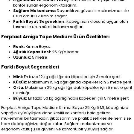
konfor sunan ergonomik tasarım.
Sağlam Mekanizma:
Dayanıklı ve güvenilir mekanizması ile
uzun ömürlü kullanım sağlar.
Farklı Boyut Seçenekleri:
Köpeğinizin kilosuna uygun olan
tasma ile uzun süreli kullanım sağlar.
Ferplast Amigo Tape Medium Ürün Özellikleri
Renk:
Kırmızı Beyaz
Ağırlık Kapasitesi:
25 Kg'a kadar
Uzunluk:
5 metre
Farklı Boyut Seçenekleri
Mini:
En fazla 12 kg ağırlığında köpekler için 3 metre şerit.
Küçük:
Maksimum 15 kg ağırlığında köpekler için 5 metre şerit.
Orta:
Maksimum 25 kg ağırlığındaki köpekler için 5 metre şerit
uzunluğu.
Büyük:
En fazla 50 kg ağırlığındaki köpekler için 5 metre şerit.
Ferplast Amigo Tape Medium Kırmızı Beyaz 25 Kg 5 Mt, köpeğinizle
yaptığınız yürüyüşleri daha keyifli ve konforlu hale getiren
mükemmel bir tasmadır. Şık tasarımı ve pratik özellikleri ile hem size
hem de köpeğinize değer katar. Sağlam mekanizması ve
ergonomik tutuşu ile güvenli ve konforlu bir yürüyüş sağlar.