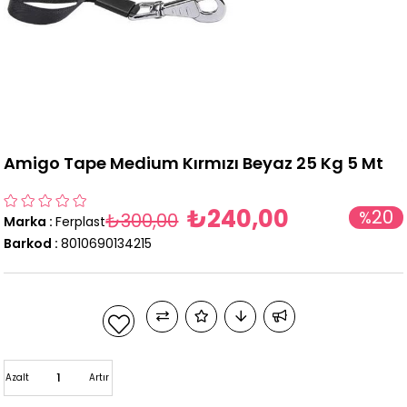
Amigo Tape Medium Kırmızı Beyaz 25 Kg 5 Mt
₺240,00
20
%
₺300,00
Marka
:
Ferplast
İndirim
Barkod
:
8010690134215
Azalt
Artır