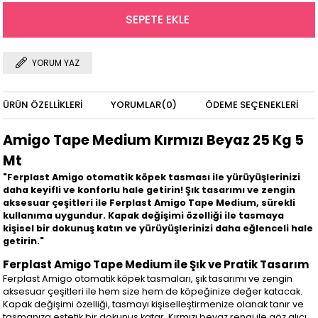
YORUM YAZ
ÜRÜN ÖZELLIKLERI
YORUMLAR
(0)
ÖDEME SEÇENEKLERI
Amigo Tape Medium Kırmızı Beyaz 25 Kg 5
Mt
"Ferplast Amigo otomatik köpek tasması ile yürüyüşlerinizi
daha keyifli ve konforlu hale getirin! Şık tasarımı ve zengin
aksesuar çeşitleri ile Ferplast Amigo Tape Medium, sürekli
kullanıma uygundur. Kapak değişimi özelliği ile tasmaya
kişisel bir dokunuş katın ve yürüyüşlerinizi daha eğlenceli hale
getirin."
Ferplast Amigo Tape Medium ile Şık ve Pratik Tasarım
Ferplast Amigo otomatik köpek tasmaları, şık tasarımı ve zengin
aksesuar çeşitleri ile hem size hem de köpeğinize değer katacak.
Kapak değişimi özelliği, tasmayı kişiselleştirmenize olanak tanır ve
tasmanıza estetik bir dokunuş katar. Kırmızı beyaz rengi ile göz alıcı