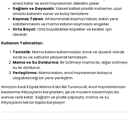
enerji katar ve evcil hayvanınızın dikkatini çeker.
Sağlam ve Dayanıklı:
Yüksek kaliteli plastik malzeme, uzun
ömürlü kullanım sunar ve kolay temizlenir.
Kaymaz Taban:
Alt kısmındaki kaymaz taban, kabın yere
sabitlenmesini ve mama kabının kaymasını engeller.
Orta Boyut:
Orta büyüklükteki köpekler ve kediler için
idealdir.
Kullanım Talimatları
Temizlik:
Mama kabını kullanmadan önce ve düzenli olarak
sıcak su ve sabunla yıkayarak temizleyin.
Mama ve Su Doldurma:
Bir bölmeyi mama ile, diğer bölmeyi
su ile doldurun.
Yerleştirme:
Mama kabını, evcil hayvanınızın kolayca
ulaşabileceği bir yere yerleştirin.
Amazon Kedi Köpek Mama Kabı İkili Turuncu M, evcil hayvanlarınızın
beslenme ihtiyaçlarını karşılarken, şık ve modern tasarımıyla da
evinize renk katar. Sağlam ve pratik yapısıyla, mama ve su
ihtiyaçlarını tek bir kapta karşılayın!