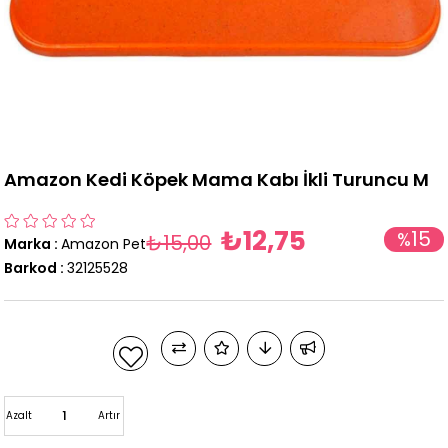
Amazon Kedi Köpek Mama Kabı İkli Turuncu M
₺12,75
15
%
₺15,00
Marka
:
Amazon Pet
İndirim
Barkod
:
32125528
Azalt
Artır