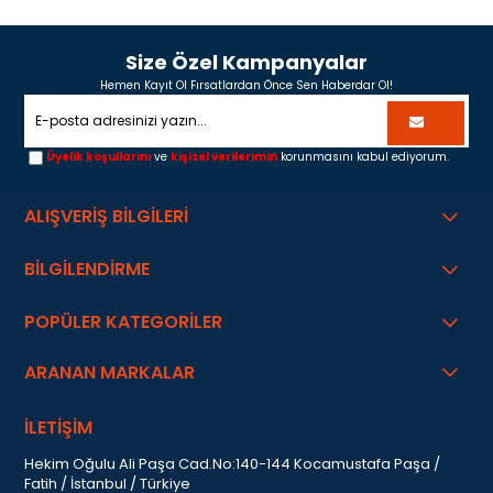
Size Özel Kampanyalar
Hemen Kayıt Ol Fırsatlardan Önce Sen Haberdar Ol!
Üyelik koşullarını
ve
kişisel verilerimin
korunmasını kabul ediyorum.
ALIŞVERİŞ BİLGİLERİ
BİLGİLENDİRME
POPÜLER KATEGORİLER
ARANAN MARKALAR
İLETİŞİM
Hekim Oğulu Ali Paşa Cad.No:140-144 Kocamustafa Paşa /
Fatih / İstanbul / Türkiye