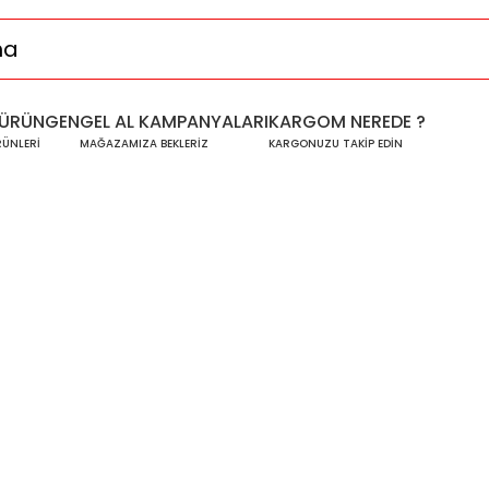
ÜRÜNGEN
GEL AL KAMPANYALARI
KARGOM NEREDE ?
RÜNLERİ
MAĞAZAMIZA BEKLERİZ
KARGONUZU TAKİP EDİN