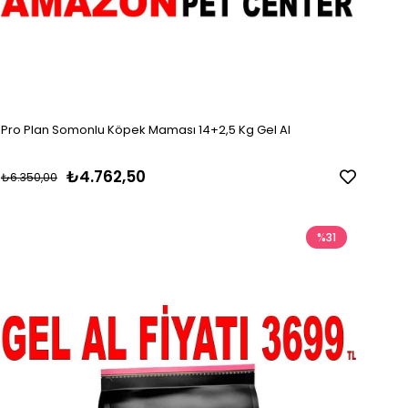
Pro Plan Somonlu Köpek Maması 14+2,5 Kg Gel Al
₺4.762,50
₺6.350,00
%31