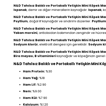
N&D Tahılsız Balıklı ve Portakallı Yetişkin Mini Köpek 
Ispanak
, demir ve diğer minerallerin kaynağıdır.
Ispanak
, k
N&D Tahılsız Balıklı ve Portakallı Yetişkin Mini Köpek M
Psyllium
, doğal lif kaynağıdır ve sindirimi düzenler.
Psyllium
N&D Tahılsız Balıklı ve Portakallı Yetişkin Mini Köpek 
Yaban mersini
, antioksidan bakımından zengindir ve hücres
N&D Tahılsız Balıklı ve Portakallı Yetişkin Mini Köpek 
Sodyum klorür
, elektrolit dengesi için gereklidir.
Sodyum kl
N&D Tahılsız Balıklı ve Portakallı Yetişkin Mini Köpek 
Bira mayası
,
B vitaminleri
kaynağıdır ve köpeğinizin genel s
N&D Tahılsız Balıklı ve Portakallı Yetişkin Mini 
Ham Protein:
%30
Ham Yağ:
%18
Ham Lif:
%2.90
Nem:
%9.00
Ham Kül:
%7.90
Kalsiyum:
%1.20