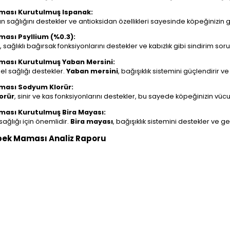
Maması Kurutulmuş Ispanak:
an sağlığını destekler ve antioksidan özellikleri sayesinde köpeğinizin gen
aması Psyllium (%0.3):
, sağlıklı bağırsak fonksiyonlarını destekler ve kabızlık gibi sindirim soru
Maması Kurutulmuş Yaban Mersini:
el sağlığı destekler.
Yaban mersini
, bağışıklık sistemini güçlendirir ve
Maması Sodyum Klorür:
orür
, sinir ve kas fonksiyonlarını destekler, bu sayede köpeğinizin vüc
Maması Kurutulmuş Bira Mayası:
ağlığı için önemlidir.
Bira mayası
, bağışıklık sistemini destekler ve gene
Köpek Maması Analiz Raporu