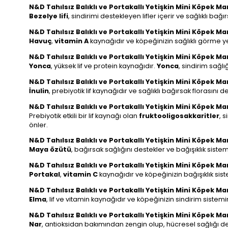
N&D Tahılsız Balıklı ve Portakallı Yetişkin Mini Köpek Ma
Bezelye lifi
, sindirimi destekleyen lifler içerir ve sağlıklı bağ
N&D Tahılsız Balıklı ve Portakallı Yetişkin Mini Köpek 
Havuç
,
vitamin A
kaynağıdır ve köpeğinizin sağlıklı görme ye
N&D Tahılsız Balıklı ve Portakallı Yetişkin Mini Köpek 
Yonca
, yüksek lif ve protein kaynağıdır.
Yonca
, sindirim sağlı
N&D Tahılsız Balıklı ve Portakallı Yetişkin Mini Köpek Ma
İnulin
, prebiyotik lif kaynağıdır ve sağlıklı bağırsak florasını d
N&D Tahılsız Balıklı ve Portakallı Yetişkin Mini Köpek M
Prebiyotik etkili bir lif kaynağı olan
fruktooligosakkaritler
, 
önler.
N&D Tahılsız Balıklı ve Portakallı Yetişkin Mini Köpek
Maya özütü
, bağırsak sağlığını destekler ve bağışıklık sistem
N&D Tahılsız Balıklı ve Portakallı Yetişkin Mini Köpek M
Portakal
,
vitamin C
kaynağıdır ve köpeğinizin bağışıklık siste
N&D Tahılsız Balıklı ve Portakallı Yetişkin Mini Köpek 
Elma
, lif ve vitamin kaynağıdır ve köpeğinizin sindirim sistemi
N&D Tahılsız Balıklı ve Portakallı Yetişkin Mini Köpek 
Nar
, antioksidan bakımından zengin olup, hücresel sağlığı des