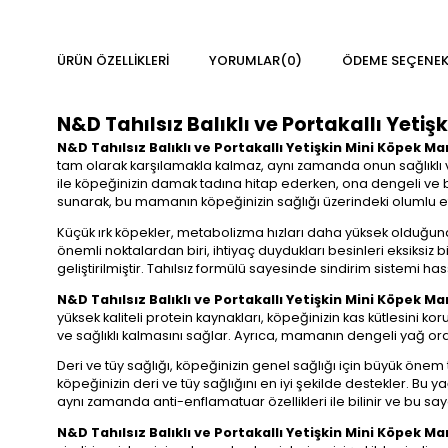
ÜRÜN ÖZELLIKLERI
YORUMLAR
(0)
ÖDEME SEÇENEK
N&D Tahılsız Balıklı ve Portakallı Yeti
N&D Tahılsız Balıklı ve Portakallı Yetişkin Mini Köpek M
tam olarak karşılamakla kalmaz, aynı zamanda onun sağlıklı
ile köpeğinizin damak tadına hitap ederken, ona dengeli ve 
sunarak, bu mamanın köpeğinizin sağlığı üzerindeki olumlu e
Küçük ırk köpekler, metabolizma hızları daha yüksek olduğund
önemli noktalardan biri, ihtiyaç duydukları besinleri eksiksiz b
geliştirilmiştir. Tahılsız formülü sayesinde sindirim sistemi h
N&D Tahılsız Balıklı ve Portakallı Yetişkin Mini Köpek M
yüksek kaliteli protein kaynakları, köpeğinizin kas kütlesini k
ve sağlıklı kalmasını sağlar. Ayrıca, mamanın dengeli yağ oranı
Deri ve tüy sağlığı, köpeğinizin genel sağlığı için büyük önem 
köpeğinizin deri ve tüy sağlığını en iyi şekilde destekler. Bu yağ
aynı zamanda anti-enflamatuar özellikleri ile bilinir ve bu sayed
N&D Tahılsız Balıklı ve Portakallı Yetişkin Mini Köpek M