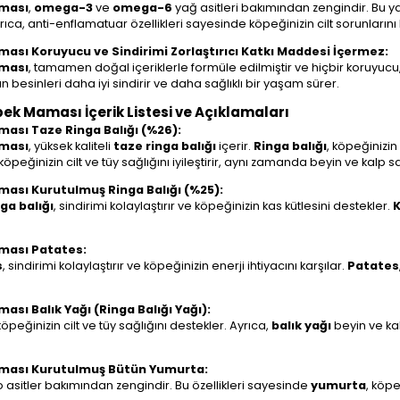
aması
,
omega-3
ve
omega-6
yağ asitleri bakımından zengindir. Bu yağ 
ıca, anti-enflamatuar özellikleri sayesinde köpeğinizin cilt sorunlarını haf
aması Koruyucu ve Sindirimi Zorlaştırıcı Katkı Maddesi İçermez:
aması
, tamamen doğal içeriklerle formüle edilmiştir ve hiçbir koruyucu, 
besinleri daha iyi sindirir ve daha sağlıklı bir yaşam sürer.
öpek Maması İçerik Listesi ve Açıklamaları
aması Taze Ringa Balığı (%26):
aması
, yüksek kaliteli
taze ringa balığı
içerir.
Ringa balığı
, köpeğinizin
peğinizin cilt ve tüy sağlığını iyileştirir, aynı zamanda beyin ve kalp s
aması Kurutulmuş Ringa Balığı (%25):
ga balığı
, sindirimi kolaylaştırır ve köpeğinizin kas kütlesini destekler.
K
aması Patates:
s
, sindirimi kolaylaştırır ve köpeğinizin enerji ihtiyacını karşılar.
Patates
ması Balık Yağı (Ringa Balığı Yağı):
eğinizin cilt ve tüy sağlığını destekler. Ayrıca,
balık yağı
beyin ve kal
 Maması Kurutulmuş Bütün Yumurta:
o asitler bakımından zengindir. Bu özellikleri sayesinde
yumurta
, köpe