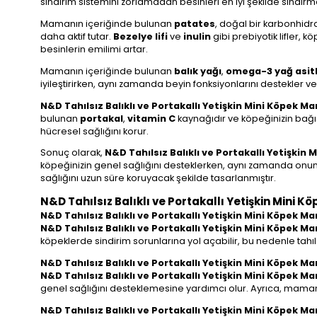
sindirim sistemini zorlamadan besinleri en iyi şekilde sindi
Mamanın içeriğinde bulunan
patates
, doğal bir karbonhidra
daha aktif tutar.
Bezelye lifi
ve
inulin
gibi prebiyotik lifler, 
besinlerin emilimi artar.
Mamanın içeriğinde bulunan
balık yağı
,
omega-3 yağ asitl
iyileştirirken, aynı zamanda beyin fonksiyonlarını destekler ve 
N&D Tahılsız Balıklı ve Portakallı Yetişkin Mini Köpek M
bulunan
portakal
,
vitamin C
kaynağıdır ve köpeğinizin bağış
hücresel sağlığını korur.
Sonuç olarak,
N&D Tahılsız Balıklı ve Portakallı Yetişkin
köpeğinizin genel sağlığını desteklerken, aynı zamanda onun 
sağlığını uzun süre koruyacak şekilde tasarlanmıştır.
N&D Tahılsız Balıklı ve Portakallı Yetişkin Mini K
N&D Tahılsız Balıklı ve Portakallı Yetişkin Mini Köpek M
N&D Tahılsız Balıklı ve Portakallı Yetişkin Mini Köpek M
köpeklerde sindirim sorunlarına yol açabilir, bu nedenle tahı
N&D Tahılsız Balıklı ve Portakallı Yetişkin Mini Köpek M
N&D Tahılsız Balıklı ve Portakallı Yetişkin Mini Köpek M
genel sağlığını desteklemesine yardımcı olur. Ayrıca, mamanın 
N&D Tahılsız Balıklı ve Portakallı Yetişkin Mini Köpek Ma