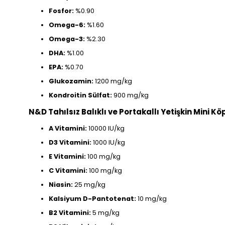
Fosfor:
%0.90
Omega-6:
%1.60
Omega-3:
%2.30
DHA:
%1.00
EPA:
%0.70
Glukozamin:
1200 mg/kg
Kondroitin Sülfat:
900 mg/kg
N&D Tahılsız Balıklı ve Portakallı Yetişkin Mini 
A Vitamini:
10000 IU/kg
D3 Vitamini:
1000 IU/kg
E Vitamini:
100 mg/kg
C Vitamini:
100 mg/kg
Niasin:
25 mg/kg
Kalsiyum D-Pantotenat:
10 mg/kg
B2 Vitamini:
5 mg/kg