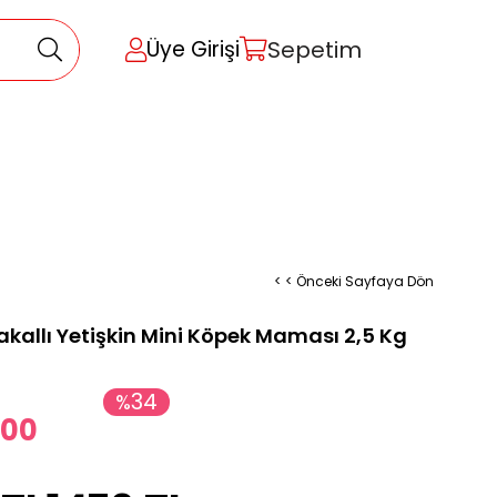
Sepetim
Üye Girişi
< < Önceki Sayfaya Dön
rtakallı Yetişkin Mini Köpek Maması 2,5 Kg
34
%
,00
İndirim