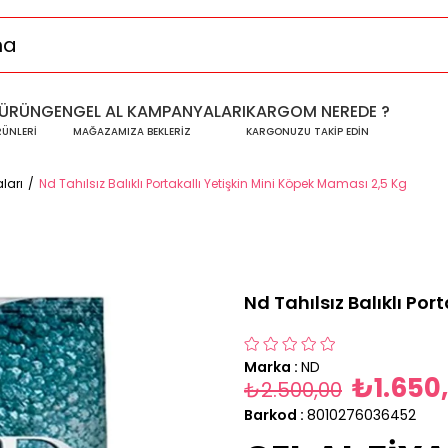
ÜRÜNGEN
GEL AL KAMPANYALARI
KARGOM NEREDE ?
RÜNLERİ
MAĞAZAMIZA BEKLERİZ
KARGONUZU TAKİP EDİN
ları
Nd Tahılsız Balıklı Portakallı Yetişkin Mini Köpek Maması 2,5 Kg
Nd Tahılsız Balıklı Po
Marka
:
ND
₺1.650
₺2.500,00
Barkod
:
8010276036452