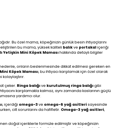
nağıdır. Bu özel mama, köpeğinizin günlük besin ihtiyaçlarını
liştirilen bu mama, yüksek kaliteli
balık
ve
portakal
içeriği
llı Yetişkin Mini Köpek Maması
hakkında detaylı bilgiler
Bu nedenle, onların beslenmesinde dikkat edilmesi gereken en
in Mini Köpek Maması
, bu ihtiyacı karşılamak için özel olarak
 kolaylaştırır.
kkat çeker.
Ringa balığı
ve
kurutulmuş ringa balığı
gibi
ji ihtiyacını karşılamakla kalmaz, aynı zamanda kaslarının güçlü
orumasına yardımcı olur.
sı
, içerdiği
omega-3
ve
omega-6 yağ asitleri
sayesinde
rken, cilt sorunlarını da hafifletir.
Omega-3 yağ asitleri
,
men doğal içeriklerle formüle edilmiştir ve köpeğinizin