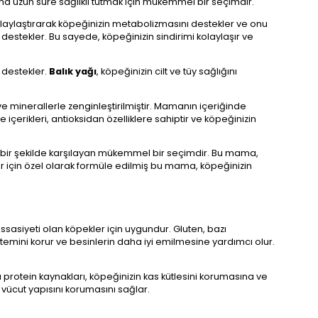
ha uzun süre sağlıklı tutmak için mükemmel bir seçimdir.
i kolaylaştırarak köpeğinizin metabolizmasını destekler ve onu
nı destekler. Bu sayede, köpeğinizin sindirimi kolaylaşır ve
 destekler.
Balık yağı
, köpeğinizin cilt ve tüy sağlığını
 ve minerallerle zenginleştirilmiştir. Mamanın içeriğinde
 içerikleri, antioksidan özelliklere sahiptir ve köpeğinizin
iz bir şekilde karşılayan mükemmel bir seçimdir. Bu mama,
r için özel olarak formüle edilmiş bu mama, köpeğinizin
ssasiyeti olan köpekler için uygundur. Gluten, bazı
temini korur ve besinlerin daha iyi emilmesine yardımcı olur.
u protein kaynakları, köpeğinizin kas kütlesini korumasına ve
 vücut yapısını korumasını sağlar.