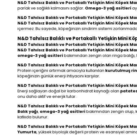
N&D Tahılsız Balıklı ve Portakallı Yetişkin Mini Köpek M
parlak ve sağlıklı kalmasını sağlar.
Omega-3 yağ asitleri
ayr
N&D Tahılsız Balıklı ve Portakallı Yetişkin Mini Köpek M
N&D Tahılsız Balıklı ve Portakallı Yetişkin Mini Köpek M
içermez. Bu sayede, köpeğinizin sindirim sistemi zorlanmadan 
N&D Tahılsız Balıklı ve Portakallı Yetişkin Mini K
N&D Tahılsız Balıklı ve Portakallı Yetişkin Mini Köpek M
N&D Tahılsız Balıklı ve Portakallı Yetişkin Mini Köpek M
omega-3 yağ asitleri
bakımından zengin olan ringa balığı, kö
N&D Tahılsız Balıklı ve Portakallı Yetişkin Mini Köpek M
Protein içeriğini artırmak amacıyla kullanılan
kurutulmuş rin
köpeğinizin günlük enerji ihtiyacını karşılar.
N&D Tahılsız Balıklı ve Portakallı Yetişkin Mini Köpek M
Enerji sağlayan doğal bir karbonhidrat kaynağı olan
patate
onu daha aktif ve enerjik tutar.
N&D Tahılsız Balıklı ve Portakallı Yetişkin Mini Köpek Ma
Balık yağı
,
omega-3 yağ asitleri
bakımından zengin olup, köp
katkıda bulunur.
N&D Tahılsız Balıklı ve Portakallı Yetişkin Mini Köpek
Yumurta
, yüksek biyolojik değerli protein ve esansiyel amin