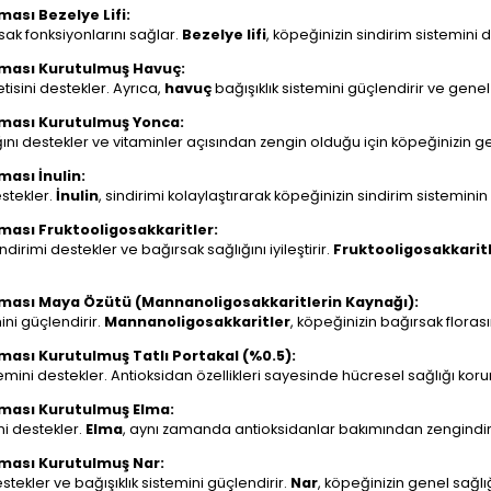
ması Bezelye Lifi:
ırsak fonksiyonlarını sağlar.
Bezelye lifi
, köpeğinizin sindirim sistemini
Maması Kurutulmuş Havuç:
tisini destekler. Ayrıca,
havuç
bağışıklık sistemini güçlendirir ve genel sa
Maması Kurutulmuş Yonca:
ğını destekler ve vitaminler açısından zengin olduğu için köpeğinizin gene
ması İnulin:
estekler.
İnulin
, sindirimi kolaylaştırarak köpeğinizin sindirim sisteminin 
aması Fruktooligosakkaritler:
sindirimi destekler ve bağırsak sağlığını iyileştirir.
Fruktooligosakkarit
 Maması Maya Özütü (Mannanoligosakkaritlerin Kaynağı):
ini güçlendirir.
Mannanoligosakkaritler
, köpeğinizin bağırsak floras
aması Kurutulmuş Tatlı Portakal (%0.5):
mini destekler. Antioksidan özellikleri sayesinde hücresel sağlığı korur v
Maması Kurutulmuş Elma:
ni destekler.
Elma
, aynı zamanda antioksidanlar bakımından zengindir ve
Maması Kurutulmuş Nar:
tekler ve bağışıklık sistemini güçlendirir.
Nar
, köpeğinizin genel sağlığı