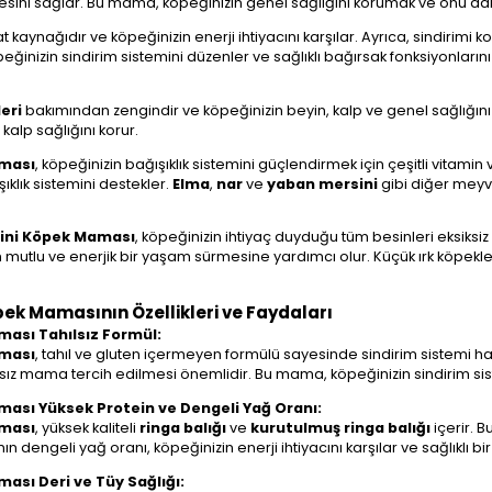
rmesini sağlar. Bu mama, köpeğinizin genel sağlığını korumak ve onu da
t kaynağıdır ve köpeğinizin enerji ihtiyacını karşılar. Ayrıca, sindirim
köpeğinizin sindirim sistemini düzenler ve sağlıklı bağırsak fonksiyonları
eri
bakımından zengindir ve köpeğinizin beyin, kalp ve genel sağlığını
kalp sağlığını korur.
aması
, köpeğinizin bağışıklık sistemini güçlendirmek için çeşitli vitamin
ıklık sistemini destekler.
Elma
,
nar
ve
yaban mersini
gibi diğer meyve
 Mini Köpek Maması
, köpeğinizin ihtiyaç duyduğu tüm besinleri eksiks
mutlu ve enerjik bir yaşam sürmesine yardımcı olur. Küçük ırk köpekle
öpek Mamasının Özellikleri ve Faydaları
aması Tahılsız Formül:
aması
, tahıl ve gluten içermeyen formülü sayesinde sindirim sistemi ha
lsız mama tercih edilmesi önemlidir. Bu mama, köpeğinizin sindirim sis
aması Yüksek Protein ve Dengeli Yağ Oranı:
aması
, yüksek kaliteli
ringa balığı
ve
kurutulmuş ringa balığı
içerir. B
dengeli yağ oranı, köpeğinizin enerji ihtiyacını karşılar ve sağlıklı bir
ması Deri ve Tüy Sağlığı: