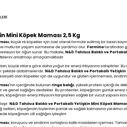
LERI
şkin Mini Köpek Maması 2,5 Kg
aması
, küçük ırk köpekler için özel olarak formüle edilmiş bir besin kay
 ve mutlu bir yaşam sürmesine de yardımcı olur.
Farmina
tarafından ge
besleyici bir öğün sunar. Bu makale,
N&D Tahılsız Balıklı ve Portaka
tkilerini anlatmayı amaçlamaktadır.
an, büyük ırklara göre daha yoğun bir enerji ihtiyacına sahiptirler. 
ir şekilde alabilmeleridir.
N&D Tahılsız Balıklı ve Portakallı Yetişk
assasiyeti olan köpekler için de uygundur ve gluten içermemesi, sindirimi
aması
'nın içeriğinde bulunan
ringa balığı
, yüksek protein içeriği ile di
orur ve genel sağlığını destekler. Bu proteinler, köpeğinizin günlük ener
, köpeğinizin enerji ihtiyacını karşılarken sağlıklı bir vücut yapısını k
taşır.
N&D Tahılsız Balıklı ve Portakallı Yetişkin Mini Köpek Mama
 asitleri, köpeğinizin tüylerinin parlak ve sağlıklı kalmasına yardımcı olu
e köpeğinizin cilt sağlığını iyileştirir.
aması
, koruyucu ve sindirimi zorlaştırıcı katkı maddeleri içermez. Tama