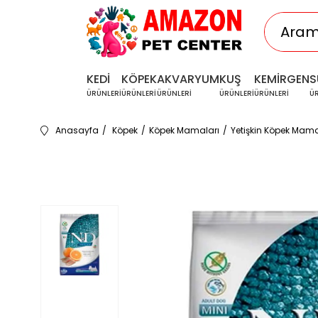
KEDİ
KÖPEK
AKVARYUM
KUŞ
KEMİRGEN
S
ÜRÜNLERİ
ÜRÜNLERİ
ÜRÜNLERİ
ÜRÜNLERİ
ÜRÜNLERİ
Ü
Anasayfa
Köpek
Köpek Mamaları
Yetişkin Köpek Mama