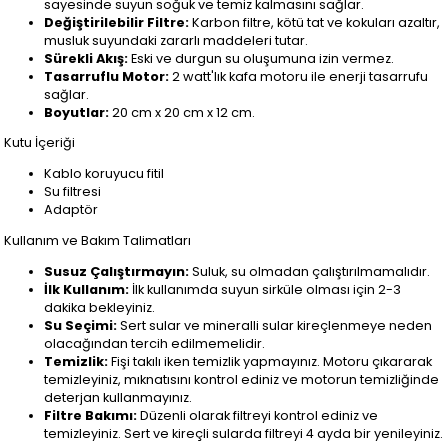
sayesinde suyun soğuk ve temiz kalmasını sağlar.
Değiştirilebilir Filtre:
Karbon filtre, kötü tat ve kokuları azaltır,
musluk suyundaki zararlı maddeleri tutar.
Sürekli Akış:
Eski ve durgun su oluşumuna izin vermez.
Tasarruflu Motor:
2 watt'lık kafa motoru ile enerji tasarrufu
sağlar.
Boyutlar:
20 cm x 20 cm x 12 cm.
Kutu İçeriği
Kablo koruyucu fitil
Su filtresi
Adaptör
Kullanım ve Bakım Talimatları
Susuz Çalıştırmayın:
Suluk, su olmadan çalıştırılmamalıdır.
İlk Kullanım:
İlk kullanımda suyun sirküle olması için 2-3
dakika bekleyiniz.
Su Seçimi:
Sert sular ve mineralli sular kireçlenmeye neden
olacağından tercih edilmemelidir.
Temizlik:
Fişi takılı iken temizlik yapmayınız. Motoru çıkararak
temizleyiniz, mıknatısını kontrol ediniz ve motorun temizliğinde
deterjan kullanmayınız.
Filtre Bakımı:
Düzenli olarak filtreyi kontrol ediniz ve
temizleyiniz. Sert ve kireçli sularda filtreyi 4 ayda bir yenileyiniz.