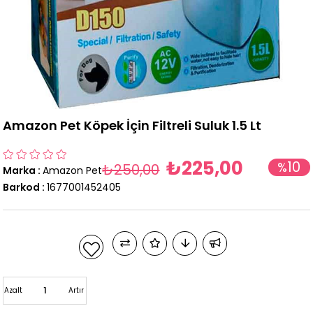
Amazon Pet Köpek İçin Filtreli Suluk 1.5 Lt
₺225,00
10
%
₺250,00
Marka
:
Amazon Pet
İndirim
Barkod
:
1677001452405
Azalt
Artır