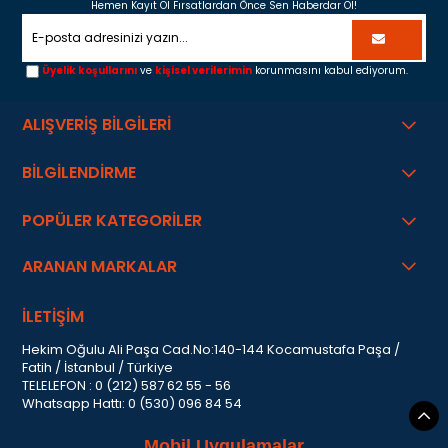
Hemen Kayıt Ol Fırsatlardan Önce Sen Haberdar Ol!
Üyelik koşullarını
ve
kişisel verilerimin
korunmasını kabul ediyorum.
ALIŞVERİŞ BİLGİLERİ
BİLGİLENDİRME
POPÜLER KATEGORİLER
ARANAN MARKALAR
İLETİŞİM
Hekim Oğulu Ali Paşa Cad.No:140-144 Kocamustafa Paşa /
Fatih / İstanbul / Türkiye
TELELEFON : 0 (212) 587 62 55 - 56
Whatsapp Hattı: 0 (530) 096 84 54
Mobil Uygulamalar